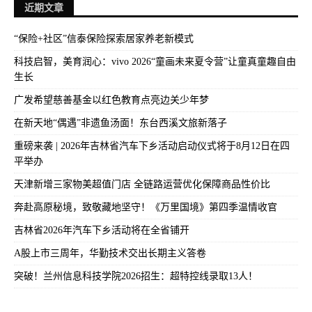
近期文章
“保险+社区”信泰保险探索居家养老新模式
科技启智，美育润心：vivo 2026“童画未来夏令营”让童真童趣自由
生长
广发希望慈善基金以红色教育点亮边关少年梦
在新天地“偶遇”非遗鱼汤面！东台西溪文旅新落子
重磅来袭 | 2026年吉林省汽车下乡活动启动仪式将于8月12日在四
平举办
天津新增三家物美超值门店 全链路运营优化保障商品性价比
奔赴高原秘境，致敬藏地坚守！《万里国境》第四季温情收官
吉林省2026年汽车下乡活动将在全省铺开
A股上市三周年，华勤技术交出长期主义答卷
突破！兰州信息科技学院2026招生：超特控线录取13人！