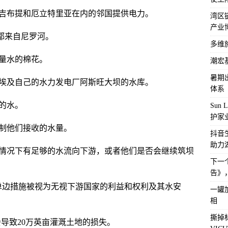
吉布提和厄立特里亚在内的邻国提供电力。
湾区
产业
水都来自尼罗河。
多维
量水的棉花。
潮宏
暑期
埃及自己的水力发电厂阿斯旺大坝的水库。
体系
河的水。
Sun
护家
制他们接收的水量。
抖音
助力
情况下有足够的水流向下游，或者他们是否会继续筑坝
下一
告》
单边措施被视为无视下游国家的利益和权利及其水安
一罐
相
撕掉
导致20万英亩灌溉土地的损失。