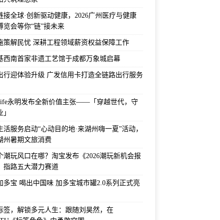
链接全球·创新驱动健康，2026广州医疗与健康
博览会等你“链”接未来
施策解民忧 深耕工程领域薪资权益保障工作
基西南首家非遗工艺馆于成都万象城启幕
出行迎体验升级 广发信用卡打造全链路出行服务
 Life永明发布全新价值主张——「穿越世代，守
业」
生活服务启动“心动目的地·来湖州嗨一夏”活动，
湖州暑期文旅消费
个潮玩风口在哪？淘宝发布《2026潮玩新机会报
，指路五大潜力赛道
加多宝 喝出中国味 加多宝城市罐2.0系列正式亮
标签，解锁多元人生：跟随刘昊然，在