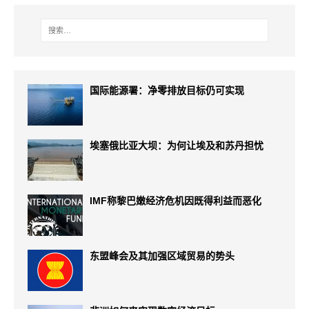
国际能源署：净零排放目标仍可实现
埃塞俄比亚大坝：为何让埃及和苏丹担忧
IMF称黎巴嫩经济危机因既得利益而恶化
东盟峰会及其加强区域贸易的势头