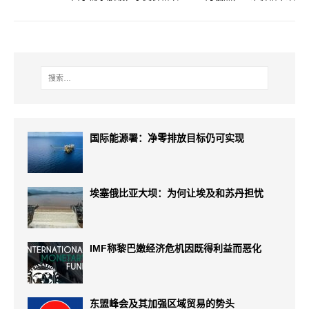
国际能源署：净零排放目标仍可实现
埃塞俄比亚大坝：为何让埃及和苏丹担忧
IMF称黎巴嫩经济危机因既得利益而恶化
东盟峰会及其加强区域贸易的势头