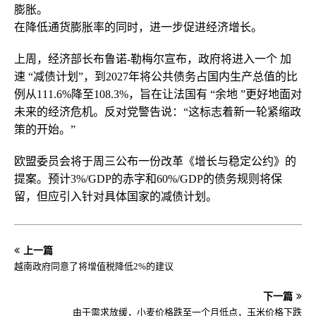
膨胀。
在降低通货膨胀率的同时，进一步促进经济增长。
上周，经济部长布鲁诺-勒梅尔宣布，政府将进入一个 加
速 “减债计划”，到2027年将公共债务占国内生产总值的比
例从111.6%降至108.3%，旨在让法国有 “余地 ”更好地面对
未来的经济危机。反对党警告说：“这标志着新一轮紧缩政
策的开始。”
欧盟委员会将于周三公布一份改革《增长与稳定公约》的
提案。预计3%/GDP的赤字和60%/GDP的债务规则将保
留，但应引入针对具体国家的减债计划。
上一篇
越南政府同意了将增值税降低2%的建议
下一篇
由于需求放缓，小麦价格跌至一个月低点，玉米价格下跌