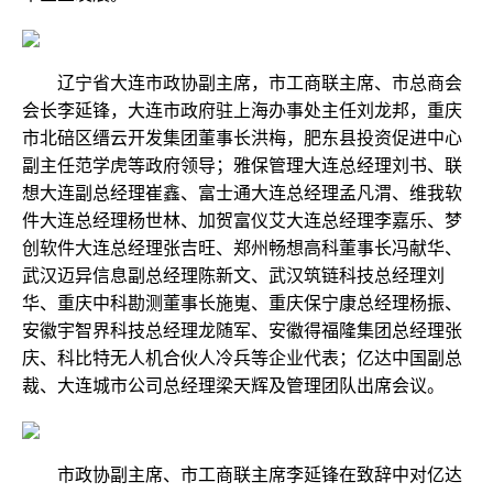
辽宁省大连市政协副主席，市工商联主席、市总商会
会长李延锋，大连市政府驻上海办事处主任刘龙邦，重庆
市北碚区缙云开发集团董事长洪梅，肥东县投资促进中心
副主任范学虎等政府领导；雅保管理大连总经理刘书、联
想大连副总经理崔鑫、富士通大连总经理孟凡渭、维我软
件大连总经理杨世林、加贺富仪艾大连总经理李嘉乐、梦
创软件大连总经理张吉旺、郑州畅想高科董事长冯献华、
武汉迈异信息副总经理陈新文、武汉筑链科技总经理刘
华、重庆中科勘测董事长施嵬、重庆保宁康总经理杨振、
安徽宇智界科技总经理龙随军、安徽得福隆集团总经理张
庆、科比特无人机合伙人冷兵等企业代表；亿达中国副总
裁、大连城市公司总经理梁天辉及管理团队出席会议。
市政协副主席、市工商联主席李延锋在致辞中对亿达