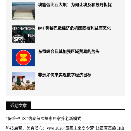
埃塞俄比亚大坝：为何让埃及和苏丹担忧
IMF称黎巴嫩经济危机因既得利益而恶化
东盟峰会及其加强区域贸易的势头
非洲如何来实现数字经济目标
近期文章
“保险+社区”信泰保险探索居家养老新模式
科技启智，美育润心：vivo 2026“童画未来夏令营”让童真童趣自由