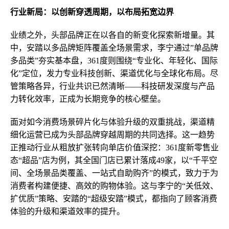
行业新局：以创新穿透周期，以布局拓宽边界
业绩之外，头部品牌正在以各自的新变化探索新增量。其
中，安踏以多品牌矩阵覆盖全场景需求，李宁通过”单品牌
多品类”夯实基本盘，361度则围绕“专业化、年轻化、国际
化”定位，发力专业科技创新、渠道优化与全球化布局。尽
管策略各异，行业共识已然清晰——科技研发深度与产品
力转化效率，正成为长期竞争的核心壁垒。
面对如今消费场景碎片化与体验升级的双重挑战，渠道精
细化运营已成为头部品牌穿越周期的共同选择。这一趋势
正推动行业从粗放扩张转向单店价值深挖：361度新零售业
态“超品”店为例，其全国门店已累计落成49家，以“千平空
间、全场景品类覆盖、一站式自助购齐”的模式，致力于为
消费者构建便捷、高效的购物体验。这与李宁的“关低效、
扩优质”策略、安踏的“超级安踏”模式，都指向了顾客消费
体验的升级和渠道效率的提升。