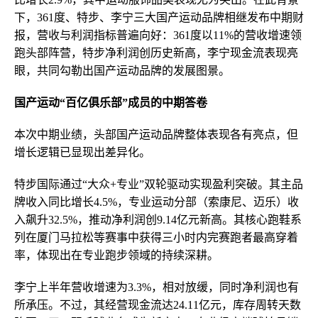
下，361度、特步、李宁三大国产运动品牌相继发布中期财
报，营收与利润指标普遍向好：361度以11%的营收增速领
跑头部阵营，特步净利润创历史新高，李宁现金流表现亮
眼，共同勾勒出国产运动品牌的发展图景。
国产运动“百亿俱乐部”成员的中期答卷
本次中期业绩，头部国产运动品牌整体表现各有亮点，但
增长逻辑已显现出差异化。
特步国际通过“大众+专业”双轮驱动实现盈利突破。其主品
牌收入同比增长4.5%，专业运动分部（索康尼、迈乐）收
入飙升32.5%，推动净利润创9.14亿元新高。其核心跑鞋系
列在厦门马拉松等赛事中获得三小时内完赛跑者最高穿着
率，体现出在专业跑步领域的持续深耕。
李宁上半年营收增速为3.3%，相对放缓，同时净利润也有
所承压。不过，其经营现金流达24.11亿元，库存周转天数