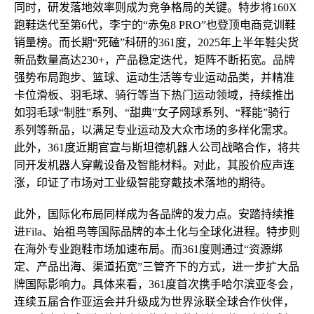
同时，研发落地效率则成为竞争格局的关键。特步将160X
跑鞋迭代至第6代，李宁的“赤兔8 PRO”也登顶电商竞训鞋
销量榜。而长期“死磕”科研的361度，2025年上半年鞋尖货
新品数量高达230+，产品稳定迭代，矩阵不断拓宽。品牌
强势布局跑步、篮球、运动生活等专业运动品类，并精准
卡位滑板、羽毛球、骑行等当下热门运动领域，持续推出
如羽毛球“制胜”系列、“甜典”女子网球系列、“释能”骑行
系列等新品，以满足专业运动及大众市场的多样化需求。
此外，361度近期官宣与斯坦德机器人公司战略合作，将共
同开发机器人穿戴设备及智能材料。对此，其股价应声连
涨，印证了市场对工业级智能穿戴技术落地的期待。
此外，国际化布局同样成为各品牌的发力点。安踏持续推
进Fila、始祖鸟等国际品牌的本土化与全球化进程。特步则
在海外专业跑鞋市场加速布局。而361度则通过“资源绑
定、产品出海、渠道拓宽”三管齐下的方式，进一步扩大品
牌国际影响力。具体来看，361度首次携手哈尔滨亚冬会，
连续五届合作亚运会并升级成为世界泳联全球合作伙伴，