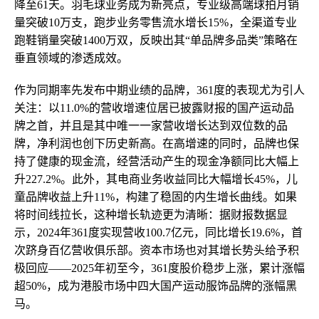
降至61天。羽毛球业务成为新亮点，专业级高端球拍月销
量突破10万支，跑步业务零售流水增长15%，全渠道专业
跑鞋销量突破1400万双，反映出其“单品牌多品类”策略在
垂直领域的渗透成效。
作为同期率先发布中期业绩的品牌，361度的表现尤为引人
关注：以11.0%的营收增速位居已披露财报的国产运动品
牌之首，并且是其中唯一一家营收增长达到双位数的品
牌，净利润也创下历史新高。在高增速的同时，品牌也保
持了健康的现金流，经营活动产生的现金净额同比大幅上
升227.2%。此外，其电商业务收益同比大幅增长45%，儿
童品牌收益上升11%，构建了稳固的内生增长曲线。如果
将时间线拉长，这种增长轨迹更为清晰：据财报数据显
示，2024年361度实现营收100.7亿元，同比增长19.6%，首
次跻身百亿营收俱乐部。资本市场也对其增长势头给予积
极回应——2025年初至今，361度股价稳步上涨，累计涨幅
超50%，成为港股市场中四大国产运动服饰品牌的涨幅黑
马。