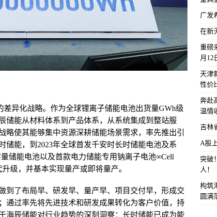
广发
在新
重磅来
月1
天津
性价
奔赴
能的差异化战略。作为全球锂离子储能电池出货量GWh级
温情
辰储能从材料体系到产品体系，从系统集成到整站服
吉林
战略使其能够集中资源深耕储能场景需求，率先推出引
A股
长时储能，到2023年全球首发千安时长时储能电池及系
Ah大容量储能电池以及首款电力储能专用钠离子电池∞Cell
突破
迭代升级，并基本实现量产或即将量产。
人！
构筑
做到了布局早、研发早、量产早、项目交付早，形成交
圆满
；通过率先将先进技术和研发成果转化为客户价值，持
于海辰储能对行业趋势的深刻洞察：长时储能已成为能