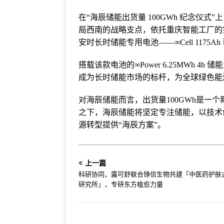
在“海辰储能出货量 100GWh 纪念仪
局西南的战略支点，依托重庆智能工厂的
安时长时储能专用电池——∞Cell 1175
搭载该款电池的∞Power 6.25MWh 
成为长时储能市场的标杆，为全球绿色能
对海辰储能而言，出货量100GWh是一
之下，海辰储能将坚定专注储能，以技术
源转型提供“海辰方案”。
上一篇
科研协同，露可舒联合铮信生物共建「中医药护肤
研究所」，专研东方植愈力量