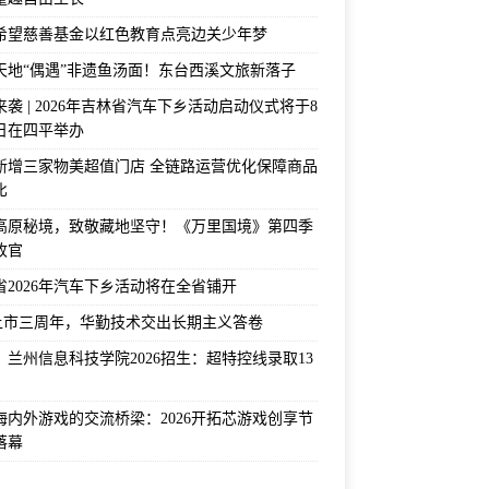
希望慈善基金以红色教育点亮边关少年梦
天地“偶遇”非遗鱼汤面！东台西溪文旅新落子
袭 | 2026年吉林省汽车下乡活动启动仪式将于8
2日在四平举办
新增三家物美超值门店 全链路运营优化保障商品
比
高原秘境，致敬藏地坚守！《万里国境》第四季
收官
省2026年汽车下乡活动将在全省铺开
上市三周年，华勤技术交出长期主义答卷
！兰州信息科技学院2026招生：超特控线录取13
海内外游戏的交流桥梁：2026开拓芯游戏创享节
落幕