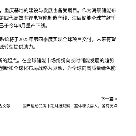
式”上，重庆基地的建设与发展也备受瞩目。作为海辰储能布
第四代高效率锂电智能制造产线，海辰储能全球首款千
Ah 已于今年6月量产下线。
4h 储能系统将于2025年第四季度实现全球项目交付，未来有望
源转型提供助力。
个新的起点。在全球储能市场纷纷向长时储能发展的趋势
创新和全球化布局战略为驱动，为全球向高质量绿色能
下一篇
古文献
国产运动品牌中期财报观察：整体增长喜人，各有亮点