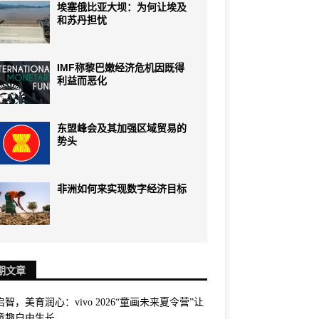
埃塞俄比亚大坝：为何让埃及
和苏丹担忧
IMF称黎巴嫩经济危机因既得
利益而恶化
东盟峰会及其加强区域贸易的
势头
非洲如何来实现数字经济目标
期文章
智，美育润心：vivo 2026“童画未来夏令营”让
童趣自由生长