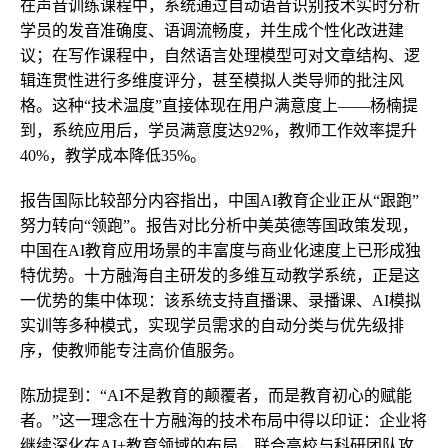
在声音训练课程中，系统通过自动语音识别技术实时分析
学员的发音准确度、语调流畅度，并生成个性化改进建
议；在写作课程中，自然语言处理模型可对文章结构、逻
辑连贯性进行多维度评分，甚至模拟人类导师的批注风
格。这种“技术温度”直接体现在用户满意度上——杨楠提
到，系统应用后，学员满意度达92%，教师工作效率提升
40%，教学成本降低35%。
报告国际比较部分内容指出，中国AI教育企业正从“跟跑”
努力转向“领跑”。报告对比分析中美英德等国政策发现，
中国在AI教育应用场景的丰富度与商业化速度上已形成独
特优势。十方融海自主研发的多维互动教学系统，正是这
一优势的集中体现：该系统支持直播课、录播课、AI模拟
实训等多种模式，实现学员需求的自动分类与优先级排
序，使教师能专注高价值服务。
陈劢提到：“AI不是教育的颠覆者，而是教育初心的赋能
者。”这一理念在十方融海的技术布局中得以印证：企业将
继续深化在AI+教育领域的布局，联合高校与科研团队攻