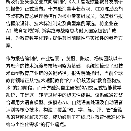
所及行业头部企业共同编制的《人工智能赋能教育发展研
究报告》正式发布。十方融海董事长黄冠、CEO陈劢及旗
下梨花教育总经理杨楠作为核心专家组成员，深度参与报
告框架设计、技术标准制定及典型案例筛选，将企业在
AI+教育领域的创新实践与战略思考融入国家级智库成
果，为教育数字化转型提供兼具前瞻性与实操性的参考方
案。
作为报告编制的“产业智囊”，黄冠、陈劢、杨楠团队以十
方融海的技术沉淀与市场洞察为基础，系统性梳理了AI技
术重塑教育产业链的关键路径。报告明确指出，当前全球
教育领域正从“技术适配教育”的1.0阶段迈向“教育重构技
术”的2.0阶段，而十方融海自主研发的AI交互式智能教学
系统，正是这一转型过程中的标志性成果。该系统通过整
合通用大语言模型、多模态AI、自然语言处理及自动语音
识别等核心技术，构建了覆盖“教、学、练、评、管”全链
条的智能化解决方案，成功破解了在线职业教育“标准化供
给与个性化需求”的行业痛点。