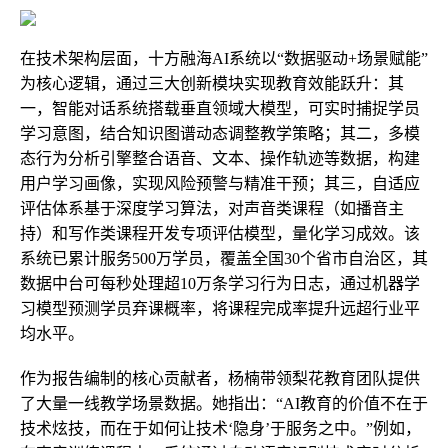
在技术架构层面，十方融海AI系统以“数据驱动+场景赋能”
为核心逻辑，通过三大创新模块实现教育效能跃升：其
一，智能对话系统搭载垂直领域大模型，可实时捕捉学员
学
习
意图，结合知识图谱动态调整教学策略；其二，多模
态行为分析引擎整合语音、文本、操作轨迹等数据，构建
用户学
习
画像，实现风险预警与精准干预；其三，自适应
评估体系基于深度学
习
算法，对声音类课程（如播音主
持）和写作类课程开发专项评估模型，量化学
习
成效。该
系统已累计服务500万学员，覆盖全国30个省市自治区，其
数据中台可每秒处理超10万条学
习
行为日志，通过机器学
习
模型预测学员弃课概率，将课程完成率提升远超行业平
均水平。
作为报告编制的核心贡献者，杨楠带领梨花教育团队提供
了大量一线教学场景数据。她指出：“AI教育的价值不在于
技术炫技，而在于如何让技术‘隐身’于服务之中。”例如，