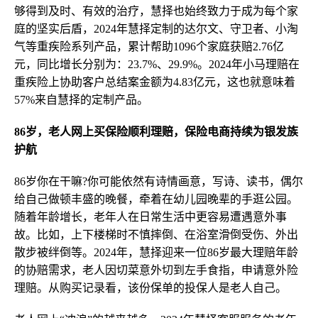
够得到及时、有效的治疗，慧择也始终致力于成为每个家
庭的坚实后盾，2024年慧择定制的达尔文、守卫者、小淘
气等重疾险系列产品，累计帮助1096个家庭获赔2.76亿
元，同比增长分别为：23.7%、29.9%。2024年小马理赔在
重疾险上协助客户总结案金额为4.83亿元，这也就意味着
57%来自慧择的定制产品。
86岁，老人网上买保险顺利理赔，保险电商持续为银发族
护航
86岁你在干嘛?你可能依然有诗情画意，写诗、读书，偶尔
给自己做顿丰盛的晚餐，牵着在幼儿园晚辈的手逛公园。
随着年龄增长，老年人在日常生活中更容易遭遇意外事
故。比如，上下楼梯时不慎摔倒、在浴室滑倒受伤、外出
散步被绊倒等。2024年，慧择迎来一位86岁最大理赔年龄
的协赔需求，老人因切菜意外切到左手食指，申请意外险
理赔。从购买记录看，该份保单的投保人是老人自己。