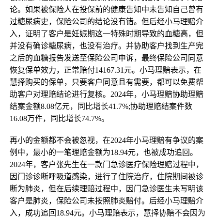
论。如果被保险人在投保前的健康告知中未告知自己曾有
过糖尿病史，保险公司的结论没有错。但后经小马理赔介
入，证明了客户是妊娠期这一特殊时期导致的血糖高，但
并没有确诊糖尿病，也没有治疗。并协助客户找到生产完
之后的血糖报告发送至保险公司申诉，最终保险公司同意
恢复保单效力，正常赔付14167.31元。小马理赔表示，在
慧择购买的保单，只要客户同意且有需要，都可以免费帮
助客户对理赔结论进行复核。2024年，小马理赔协助理赔
结案金额8.08亿元，同比增长41.7%;协助理赔结案件数
16.08万件，同比增长74.7%。
再小的金额都不会被忽视，在2024年小马理赔有争议的案
例中，最小的一笔理赔金额为18.94元，也被成功追回。
2024年，客户张先生在一款门急诊医疗保险理赔过程中，
因门诊诊断呼吸道感染，进行了住院治疗，住院期间被诊
断为肺炎，但在后续理赔过程中，因门急诊医生未写明该
客户是肺炎，保险公司未按照肺炎赔付。后经小马理赔介
入，成功追回18.94元。小马理赔表示，慧择协赔不会因为