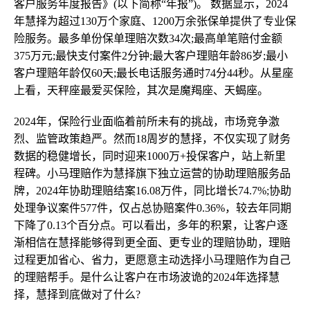
客户服务年度报告》(以下简称“年报”)。 数据显示，2024
年慧择为超过130万个家庭、1200万余张保单提供了专业保
险服务。最多单份保单理赔次数34次;最高单笔赔付金额
375万元;最快支付案件2分钟;最大客户理赔年龄86岁;最小
客户理赔年龄仅60天;最长电话服务通时74分44秒。从星座
上看，天秤座最爱买保险，其次是魔羯座、天蝎座。
2024年，保险行业面临着前所未有的挑战，市场竞争激
烈、监管政策趋严。然而18周岁的慧择，不仅实现了财务
数据的稳健增长，同时迎来1000万+投保客户，站上新里
程碑。小马理赔作为慧择旗下独立运营的协助理赔服务品
牌，2024年协助理赔结案16.08万件，同比增长74.7%;协助
处理争议案件577件，仅占总协赔案件0.36%，较去年同期
下降了0.13个百分点。可以看出，多年的积累，让客户逐
渐相信在慧择能够得到更全面、更专业的理赔协助，理赔
过程更加省心、省力，更愿意主动选择小马理赔作为自己
的理赔帮手。是什么让客户在市场波诡的2024年选择慧
择，慧择到底做对了什么?