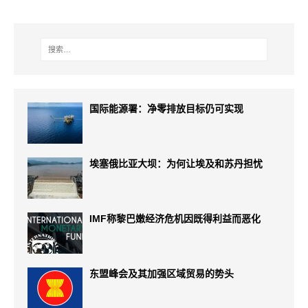
国际能源署：净零排放目标仍可实现
埃塞俄比亚大坝：为何让埃及和苏丹担忧
IMF称黎巴嫩经济危机因既得利益而恶化
东盟峰会及其加强区域贸易的势头