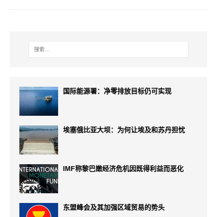
国际能源署：净零排放目标仍可实现
埃塞俄比亚大坝：为何让埃及和苏丹担忧
IMF称黎巴嫩经济危机因既得利益而恶化
东盟峰会及其加强区域贸易的势头