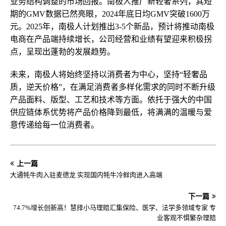
业务结构调整的市场回报。南极人推广新轻奢系列，其短
期的GMV数据已然亮眼，2024年底日均GMV突破1600万
元。2025年，南极人计划推出3-5个新品，预计将推动南极
电商在产品端持续增长，公司经营和业绩有望迎来积极拐
点，呈现出蓬勃的发展趋势。
未来，南极人将始终坚持以消费者为中心，坚持“轻奢品
质，逆天价格”，在满足消费者多样化需求的同时不断升级
产品面料、版型、工艺和技术等方面。依托于强大的中国
供应链体系优势将产品价格降到最低，将满满的温暖与爱
意传递给每一位消费者。
上一篇
大通牦牛肉入驻麦德龙 实现国内牦牛冷鲜肉进入高端
下一篇
74.7%增长创新高！慧择小马理赔汇集保险、医学、法学多领域专家 专
业客观不惧繁杂理赔