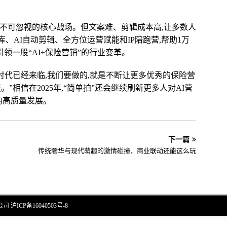
是不可忽视的核心战场。但文案难、剪辑成本高,让多数人
、AI自动剪辑、全方位运营赋能和IP陪跑营,帮助1万
引领一股“AI+保险营销”的行业变革。
的时代已经来临,我们要做的,就是不断让更多优秀的保险营
”相信在2025年,“简单拍”还会继续刷新更多人对AI营
的高质量发展。
下一篇
传统奢华与现代萌趣的激情碰撞，商业联动还能这么玩
限公司
沪ICP备16040503号-8