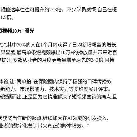
频触达率往往可提升约2~3倍。不少学员感慨,自己在班
.5倍。
短视频10万+曝光
”,其中70%的人在1个月内获得了日均新增粉丝的增长,
效果显著,最高单条短视频爆出10万+的播放量并带来近百
提升,多数从业者的月度更新量增至原先的2~3倍,且持
体验,让“简单拍”在保险圈内保持了极强的口碑传播效
创新能力、市场影响力、技术实力等多维度展开评审。
却能脱颖而出,正是因为它精准解决了短视频营销的痛点,且
次获奖当作新的起点,继续加大在AI领域的研发投入,
从业者的数字化营销带来真正的降本增效。”