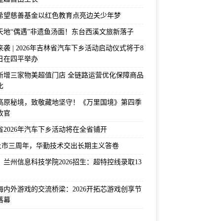
希望慈善基金以红色教育点亮边关少年梦
天地“偶遇”非遗鱼汤面！东台西溪文旅新落子
袭 | 2026年吉林省汽车下乡活动启动仪式将于8
2日在四平举办
新增三家物美超值门店 全链路运营优化保障商品
比
高原秘境，致敬藏地坚守！《万里国境》第四季
收官
省2026年汽车下乡活动将在全省铺开
上市三周年，华勤技术交出长期主义答卷
！兰州信息科技学院2026招生：超特控线录取13
海内外游戏的交流桥梁：2026开拓芯游戏创享节
落幕