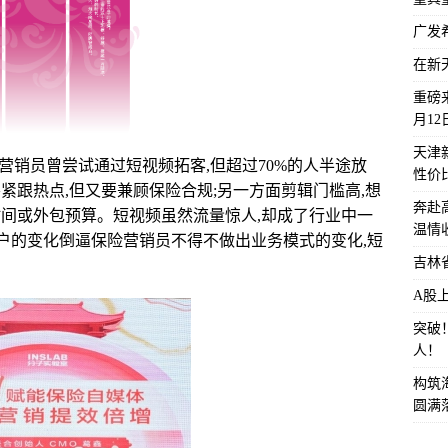
广发
在新
重磅来
月1
天津
保险营销员曾尝试通过短视频拓客,但超过70%的人半途放
性价
紧跟热点,但又要兼顾保险合规;另一方面剪辑门槛高,想
奔赴
时间或外包预算。短视频虽然流量惊人,却成了行业中一
温情
客户的变化倒逼保险营销员不得不做出业务模式的变化,短
吉林
A股
突破
人！
构筑
圆满