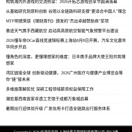
构筑海内外游戏的交流桥梁：2026开拓芯游戏创享节圆满落幕
从基础研究到原料创新 谷雨以全链路科研支撑“更适合中国人”理念
MTF明德荣获《理财周刊》颁发的“杰出卓越赞助商”奖项
墨迹天气携手西藏航空 启动高高原航空智能气象预警平台建设
2026懂车帝DCar直线竞速锦标赛上海站8月8日开赛，汽车文化嘉年
华同步开启
懂角色的深度，更懂理想家的维度：日丰携手品牌大使王阳共筑理
想家
湾区链接全球·创新驱动健康，2026广州医疗与健康产业博览会等
你“链”接未来
多维施策解民忧 深耕工程领域薪资权益保障工作
潮宏基西南首家非遗工艺馆于成都万象城启幕
暑期出行迎体验升级 广发信用卡打造全链路出行服务体系
Copyright © 2026 经济信息网 上海经界互联网科技有限公司
沪ICP备