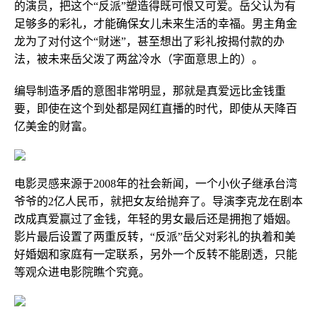
的演员，把这个“反派”塑造得既可恨又可爱。岳父认为有
足够多的彩礼，才能确保女儿未来生活的幸福。男主角金
龙为了对付这个“财迷”，甚至想出了彩礼按揭付款的办
法，被未来岳父泼了两盆冷水（字面意思上的）。
编导制造矛盾的意图非常明显，那就是真爱远比金钱重
要，即使在这个到处都是网红直播的时代，即使从天降百
亿美金的财富。
电影灵感来源于2008年的社会新闻，一个小伙子继承台湾
爷爷的2亿人民币，就把女友给抛弃了。导演李克龙在剧本
改成真爱赢过了金钱，年轻的男女最后还是拥抱了婚姻。
影片最后设置了两重反转，“反派”岳父对彩礼的执着和美
好婚姻和家庭有一定联系，另外一个反转不能剧透，只能
等观众进电影院瞧个究竟。