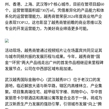
州、香港、上海、武汉等9个核心城市，目前在管项目超60
个，运营管理面积超730万㎡。凭借差异化的产品能力和体
系化的运营管理能力，越秀商管荣获2024年度商业地产企
业表现TOP12，这也彰显了越秀商管前瞻的商业思维以及
专业的开发运营能力，为美好商业缔造更多可能。
活动现场，越秀商管通过视频短片让在场嘉宾共同见证其
与城市同频共振的发展历程与成果。今年，越秀商管“国
金”“环贸”两大产品线走出广州的首发作品相继迎来里程碑
发展节点，公司在中西部区域布局加速。
武汉越秀国际金融中心（武汉越秀IFC）位于老汉口的发
源地，临近解放大道与新华路，辖区内高楼林立、产业集
聚。项目集高端住宅、超甲级写字楼、购物中心、华中首
家丽思卡尔顿酒店和高端公寓等复合业态于一体，将成为
武汉新质生产力发展的强劲引擎，引领城市发展“向上”腾