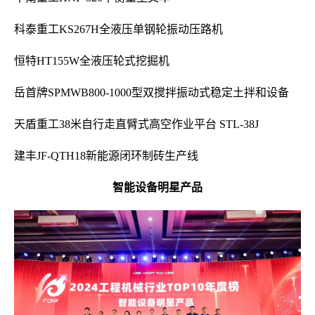
科泰重工KS267H全液压单钢轮振动压路机
恒特HT155W全液压轮式挖掘机
岳首牌SPMWB800-1000型双搅拌振动式稳定土拌和设备
天盾重工38米自行走直臂式高空作业平台 STL-38J
建丰JF-QTH18新能源闭环制砖生产线
智能设备明星产品