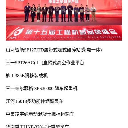
山河智能SP127JTD履带式颚式破碎站(柴电一体)
三一SPT26AC( Li )直臂式高空作业平台
柳工385B滑移装载机
三一帕尔菲格 SPS30000 随车起重机
江河T5018多功能伸缩臂叉车
中集凌宇纯电动混凝土搅拌运输车
华南重工HNF-320平衡重型叉车