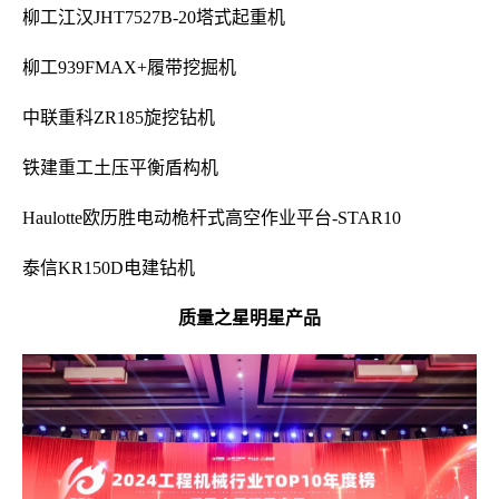
柳工江汉JHT7527B-20塔式起重机
柳工939FMAX+履带挖掘机
中联重科ZR185旋挖钻机
铁建重工土压平衡盾构机
Haulotte欧历胜电动桅杆式高空作业平台-STAR10
泰信KR150D电建钻机
质量之星明星产品