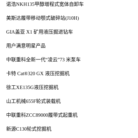
诺浩NKH135甲醇增程式宽体自卸车
美斯达履带移动颚式破碎站(J10H)
GIA盖亚 X1 矿用液压掘进钻车
用户满意明星产品
中联重科全新一代“凌云”73 米泵车
卡特 Cat®320 GX 液压挖掘机
徐工XE135G液压挖掘机
山工机械655F轮式装载机
中联重科ZCC89000履带式起重机
新源C130轮式挖掘机