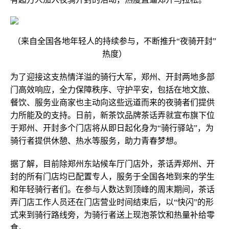
（来自全国各地年轻人的持续参与，不断推升“夜骑开封”
热度）
为了迎接这支热情洋溢的骑行大军，郑州、开封两地多部
门高效响应，全力保障秩序、守护平安，包括在地文旅、
餐饮、服务业商家也主动向这些远道而来的夜骑者们提供
力所能及的支持。日前，新茶饮品牌茶话弄就宣布旗下位
于郑州、开封多个门店将从即日起化身为“骑行驿站”，为
骑行者提供休憩、热水等服务，助力青春梦想。
据了解，目前除郑州东站候车厅门店外，茶话弄郑州、开
封的所有门店均已配置专人，服务于全国各地到来的学生
和年轻骑行者们。在参与人数达到顶峰的周末期间，茶话
弄门店工作人员还在门店营业时间结束后，以“快闪”的形
式来到骑行路线旁，为骑行者送上现泡茶饮和热量补给零
食。