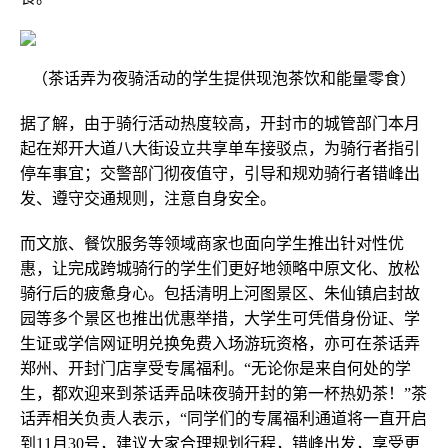
（茶话弄为夜骑活动的学生提供现泡茶饮和能量零食）
据了解，由于骑行活动热度较高，开封市的城管部门本月
起在郑开大道八大街设立共享单车接驳点，为骑行者指引
停车事宜；交警部门彻夜值守，引导和规劝骑行者错峰出
发、遵守交通规则，注意自身安全。
而文旅、餐饮服务等领域商家也面向学生推出针对性优
惠，让完成跨城骑行的学生们更好地领略中原文化、放松
骑行后的疲惫身心。包括清明上河图景区、朱仙镇启封故
园等多个景区也推出优惠举措，大学生可凭借身份证、学
生证或学信网证明兑换免费入场游玩资格，亦可在茶话弄
郑州、开封门店享受专属福利。“无论你是来自何处的学
生，都欢迎来到茶话弄品味夜骑开封的第一杯热奶茶！”茶
话弄相关负责人表示，“同学们的专属福利通道将一直开启
到11月30号，建议大家合理规划行程，错峰出发，享受更