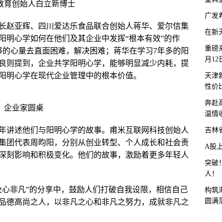
教育创始人白立新博士
广发
长赵亚辉、四川爱达乐食品联合创始人蒋华、爱尔信集
在新
阳明心学如何在他们及其企业中发挥“根本有效”的作
重磅来
够的心量去直面困难，解决困难；蒋华在学习7年多的阳
月1
良则提到，企业共学阳明心学，能够明显减少内耗，提
阳明心学在现代企业管理中的根本价值。
天津
性价
奔赴
企业家圆桌
温情
年讲述他们与阳明心学的故事。甫米互联网科技创始人
吉林
集团代表周昀阳，分别从创业转型、个人成长和社会责
A股
深刻影响和积极变化。他们的故事，激励着更多年轻人
突破
人！
汝心非凡”的分享中，鼓励人们打破自我设限，相信自己
构筑
圆满
品德高尚之人，以非凡之心和非凡之努力，成就非凡之