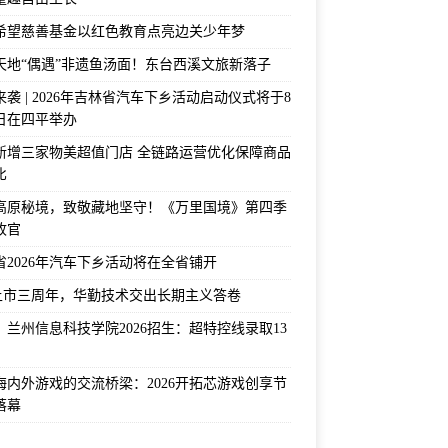
希望慈善基金以红色教育点亮边关少年梦
天地“偶遇”非遗鱼汤面！东台西溪文旅新落子
袭 | 2026年吉林省汽车下乡活动启动仪式将于8
2日在四平举办
新增三家物美超值门店 全链路运营优化保障商品
比
高原秘境，致敬藏地坚守！《万里国境》第四季
收官
省2026年汽车下乡活动将在全省铺开
上市三周年，华勤技术交出长期主义答卷
！兰州信息科技学院2026招生：超特控线录取13
海内外游戏的交流桥梁：2026开拓芯游戏创享节
落幕