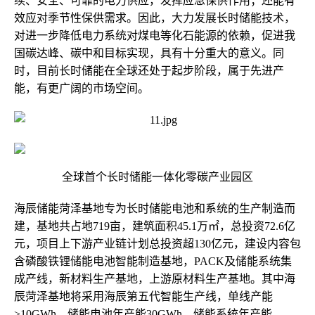
续、安全、可靠的电力供应，发挥应急保供作用；还能有
效应对季节性保供需求。因此，大力发展长时储能技术，
对进一步降低电力系统对煤电等化石能源的依赖，促进我
国碳达峰、碳中和目标实现，具有十分重大的意义。同
时，目前长时储能在全球还处于起步阶段，属于先进产
能，有更广阔的市场空间。
全球首个长时储能一体化零碳产业园区
海辰储能菏泽基地专为长时储能电池和系统的生产制造而
建，基地共占地719亩，建筑面积45.1万㎡，总投资72.6亿
元，项目上下游产业链计划总投资超130亿元，建设内容包
含磷酸铁锂储能电池智能制造基地，PACK及储能系统集
成产线，新材料生产基地，上游原材料生产基地。其中海
辰菏泽基地将采用海辰第五代智能生产线，单线产能
>10GWh，储能电池年产能30GWh、储能系统年产能