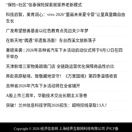
“保险+社区”信泰保险探索居家养老新模式
科技启智，美育润心：vivo 2026“童画未来夏令营”让童真童趣自由
生长
广发希望慈善基金以红色教育点亮边关少年梦
在新天地“偶遇”非遗鱼汤面！东台西溪文旅新落子
重磅来袭 | 2026年吉林省汽车下乡活动启动仪式将于8月12日在四
平举办
天津新增三家物美超值门店 全链路运营优化保障商品性价比
奔赴高原秘境，致敬藏地坚守！《万里国境》第四季温情收官
吉林省2026年汽车下乡活动将在全省铺开
A股上市三周年，华勤技术交出长期主义答卷
突破！兰州信息科技学院2026招生：超特控线录取13人！
Copyright © 2026 经济信息网 上海经界互联网科技有限公司
沪ICP备