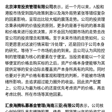
北京津育投资管理有限公司
表示，近一个月以来，A股和
港股市场受到国内政策刺激以及海外局势紧张等错综复杂
的因素影响，呈现出比较大幅的震荡走势。公司的投资理
念秉承纯粹的价值投资原则，更多的是基于标的的基本面
和价格来进行投资决策，并不会因为短期市场的走势去改
变公司的投资理念和策略。至于未来市场的走势如何，公
司更愿意对这波行情采取“冷处理”，还是回归于公司本身
的研究，等待下一个市场机会的到来。且公司认为风险控
制的管理最为核心的要素在于便宜。当投资者能以一个足
够便宜的价格去购买标的之后，资产价格本身便能够为其
提供足够的安全边际去覆盖资产本身所具有的风险。同时
也要对于资产价格有着客观和理性的判断，不能被市场情
绪所影响，去追求超过能力圈外的收益。因此资产配置
上，公司认为最为核心的还是优先考虑资产的价格，再去
考虑比例、所在市场等其他因素。
汇泉海腾私募基金管理(海南三亚)有限公司
表示，公司核
心创始团队具有横跨股票、债券、期货等16年的投资实战