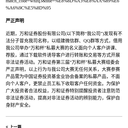
match_code=whzq3&title=%E8%8D%A3%E8%AA%89%E6
%A6%9C%E5%8D%95
严正声明
近期，万和证券股份有限公司(以下简称“我公司”)发现有不
法分子冒充我司名称，以组建微信群、QQ群等方式，借用
我公司举办“万和杯”私募大赛的名义面向个人客户讲课、
荐股，通过下载软件诱导客户进行转账和交易等方式开展
非法证券活动。万和证券第三届“万和杯”私募大赛组委会
严正声明，以上行为与我公司大赛无任何关系，大赛参赛
产品需为中国证券投资基金业协会备案的私募产品，不面
向个人客户，更禁止员工私下收取客户任何资金。为保护
广大投资者合法权益，万和证券特别提醒投资者注意防范
非法证券活动，提高对非法证券活动的辨别能力，保护自
身财产安全。
上一篇