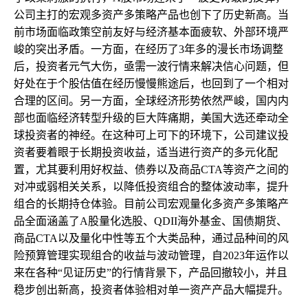
公司主打的宏观多资产多策略产品也创下了历史新高。当
前市场面临政策空前友好与经济基本面疲软、外部环境严
峻的突出矛盾。一方面，在经历了3年多的漫长市场调整
后，投资者元气大伤，亟需一波行情来解决信心问题，但
好处在于个股估值在经历慢慢熊途后，也回到了一个相对
合理的区间。另一方面，全球经济形势依然严峻，国内内
部也面临经济转型升级的巨大阵痛期，美国大选还牵动全
球投资者的神经。在这种可上可下的环境下，公司建议投
资者要着眼于长期投资收益，适当进行资产的多元化配
置，尤其要利用好权益、债券以及商品CTA等资产之间的
对冲或弱相关关系，以降低投资组合的整体波动率，提升
组合的长期持仓体验。目前公司宏观量化多资产多策略产
品全面涵盖了A股量化选股、QDII海外基金、国债期货、
商品CTA以及量化中性等五个大类品种，通过品种间的风
险预算管理实现组合的收益与波动管理，自2023年运作以
来在各种“见证历史”的行情背景下，产品回撤较小，并且
稳步创出新高，投资者体验相对单一资产产品大幅提升。