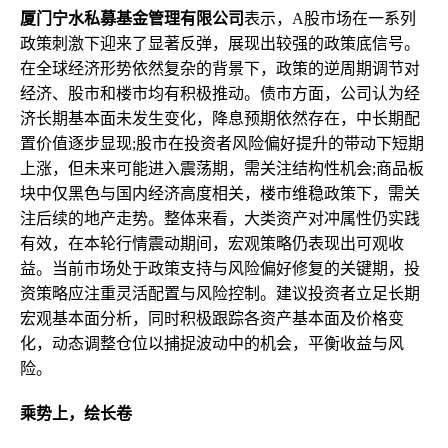
厦门宁水私募基金管理有限公司
表示，A股市场在一系列
政策刺激下迎来了显著反弹，展现出较强的政策底信号。
在全球经济形势依然复杂的背景下，政策的逆周期调节对
经济、股市和楼市均有积极推动。债市方面，公司认为经
济长期基本面未发生变化，降息预期依然存在，中长期配
置价值逐步显现;股市在投资者风险偏好提升的带动下短期
上涨，但未来可能进入震荡期，需关注结构性机会;商品板
块中仅黑色与国内经济高度相关，楼市维稳政策下，需关
注后续的地产走势。整体来看，大类资产对冲属性仍实践
有效，在本轮行情震动期间，宏观策略仍表现出可观收
益。当前市场处于政策支持与风险偏好修复的关键期，投
资策略应注重灵活配置与风险控制。建议投资者立足长期
宏观基本面分析，同时积极跟踪各资产基本面及价格变
化，动态调整仓位以捕捉波动中的机会，平衡收益与风
险。
乘势上，绘长卷