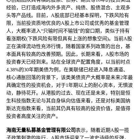
经验，已打造成海内外多资产、纯债、股债混合、主观多
头等产品线。目前，A股底部已经基本探明，下跌风险有
限，当前投资质地优良的A股上市公司或优秀的基金管理
人，大概率进入“只输时间不输钱”的窗口期，类似于持有
看涨期权(下跌风险有限但具有上涨的想象空间)。当前A股
正在演绎流动性充沛行情，随着国家系列政策的出台，基
本面具有较高的改善预期。因此，长期来看，A股市场的
投资春天已经到来。站在全球资产配置角度，以当前时点
4.38%的30年期美债为例，在美联储已经进入降息通道、
核心通胀回落的背景下，该类美债资产大概率是未来2年最
具确定性的投资机会，对于1年期以上的耐心资本，无惧波
动，静待花开。从港股的过去、现在还是未来，特别是恒
生科技指数无论与其自身纵向估值来看，还是对标美国纳
斯达克指数来看，当前其仍具有较高的投资价值，是值得
投资者高度关注的资产。
海南无量私募基金管理有限公司
表示，随着近期A股一揽
子政策刺激的执行，A股市场迎来了一波史诗级的反弹，