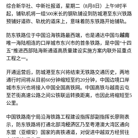
综合新华社、中新社报道，星期二（8月8日）上午9时半
起，铺轨机将一组500米长的钢轨铺设到防城港至东兴铁路
预铺好道砟、轨枕的道床上，意味着防东铁路开始铺轨。
防东铁路位于中国沿海铁路最西端，也是通达中国与
越南
唯一海陆相连的口岸城市东兴市的首条铁路，是中国“十四
五”推进西部陆海新通道高质量建设实施方案内联外延重点
工程之一。
开通运营后，防城港至东兴将结束无铁路交通历史，两地
通行时间将从目前60分钟缩短至约20分钟，中国边境口岸
城市东兴也将接入中国全国高铁网。中国高铁与越南云屯
至芒街高速公路之间公铁联运转换距离，也因此将缩短至5
公里。
中国铁路南宁局沿海铁路工程建设指挥部副指挥长廖刚表
示，防东铁路将打通北部湾
经济
区乃至粤港澳大湾区通向
东盟（亚细安）国家的高铁通道，对促进中越双方经贸往