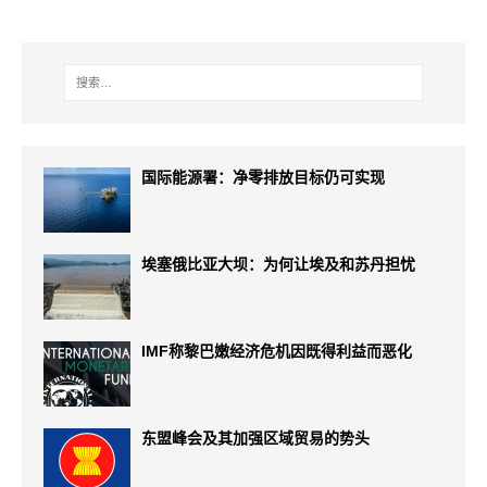
国际能源署：净零排放目标仍可实现
埃塞俄比亚大坝：为何让埃及和苏丹担忧
IMF称黎巴嫩经济危机因既得利益而恶化
东盟峰会及其加强区域贸易的势头