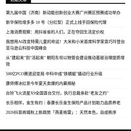
第九届中国（济南）新动能创新创业大赛广州赛区预赛成功举办
新华保险增多多 10 号（分红型）正式上线手回保险代理
上海消费观察：用抖省省的人们，正在夺回生活定价权
我想用AI改变特需儿童的命运！大米和小米首席科学家袁巧玲登台
亚马逊云科技中国峰会
从“建起来”到“活起来” 朝阳东坝以物管会建设推动基层治理提质增
效
500亿PCO赛道迎变局 中科中成“铁蜻蜓”撬动行业升级
康师傅冰红茶今年夏天卖爆的内幕揭秘
台铃飞火流星X9全国首台交付，执行总裁亲赴“老友之约”
长乐相伴，金生有约｜泰康长乐金生保险产品计划助力品质养老
2026抖音商城秋上新趋势「燕麦格雷」：天然本色，自成秩序