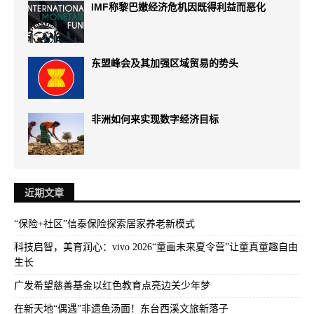
IMF称黎巴嫩经济危机因既得利益而恶化
东盟峰会及其加强区域贸易的势头
非洲如何来实现数字经济目标
近期文章
“保险+社区”信泰保险探索居家养老新模式
科技启智，美育润心：vivo 2026“童画未来夏令营”让童真童趣自由
生长
广发希望慈善基金以红色教育点亮边关少年梦
在新天地“偶遇”非遗鱼汤面！东台西溪文旅新落子