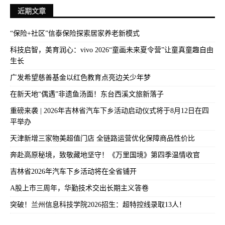
近期文章
“保险+社区”信泰保险探索居家养老新模式
科技启智，美育润心：vivo 2026“童画未来夏令营”让童真童趣自由
生长
广发希望慈善基金以红色教育点亮边关少年梦
在新天地“偶遇”非遗鱼汤面！东台西溪文旅新落子
重磅来袭 | 2026年吉林省汽车下乡活动启动仪式将于8月12日在四
平举办
天津新增三家物美超值门店 全链路运营优化保障商品性价比
奔赴高原秘境，致敬藏地坚守！《万里国境》第四季温情收官
吉林省2026年汽车下乡活动将在全省铺开
A股上市三周年，华勤技术交出长期主义答卷
突破！兰州信息科技学院2026招生：超特控线录取13人！