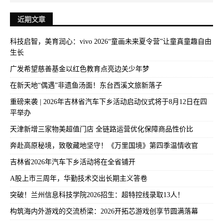
近期文章
科技启智，美育润心：vivo 2026“童画未来夏令营”让童真童趣自由
生长
广发希望慈善基金以红色教育点亮边关少年梦
在新天地“偶遇”非遗鱼汤面！东台西溪文旅新落子
重磅来袭 | 2026年吉林省汽车下乡活动启动仪式将于8月12日在四
平举办
天津新增三家物美超值门店 全链路运营优化保障商品性价比
奔赴高原秘境，致敬藏地坚守！《万里国境》第四季温情收官
吉林省2026年汽车下乡活动将在全省铺开
A股上市三周年，华勤技术交出长期主义答卷
突破！兰州信息科技学院2026招生：超特控线录取13人！
构筑海内外游戏的交流桥梁：2026开拓芯游戏创享节圆满落幕