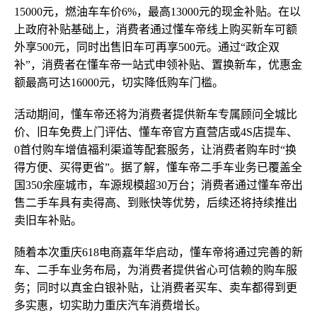
15000元，燃油车车价6%，最高13000元的现金补贴。在以
上政府补贴基础上，消费者通过懂车帝线上购买新车可额
外享500元，同时出售旧车可再享500元。通过“政企双
补”，消费者在懂车帝一站式申领补贴、置换新车，优惠金
额最高可达16000元，切实降低购车门槛。
活动期间，懂车帝还将为消费者提供新车专属顾问全城比
价、旧车免费上门评估、懂车帝官方直营店或4S店提车、
0首付购车增值福利渠道等配套服务，让消费者购车时“换
得方便、买得更省”。据了解，懂车帝二手车业务已覆盖全
国350余座城市，车源规模超30万台；消费者通过懂车帝出
售二手车具有卖得高、到账快等优势，后续还将持续推出
卖旧车补贴。
随着本次重庆618电商嘉年华启动，懂车帝将通过完善的新
车、二手车业务布局，为消费者提供省心可信赖的购车服
务；同时以真金白银补贴，让消费者买车、卖车都得到更
多实惠，切实助力重庆汽车消费增长。