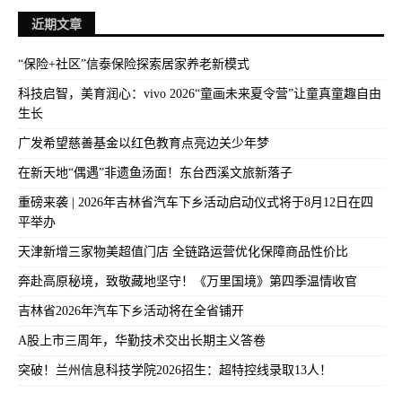
近期文章
“保险+社区”信泰保险探索居家养老新模式
科技启智，美育润心：vivo 2026“童画未来夏令营”让童真童趣自由
生长
广发希望慈善基金以红色教育点亮边关少年梦
在新天地“偶遇”非遗鱼汤面！东台西溪文旅新落子
重磅来袭 | 2026年吉林省汽车下乡活动启动仪式将于8月12日在四
平举办
天津新增三家物美超值门店 全链路运营优化保障商品性价比
奔赴高原秘境，致敬藏地坚守！《万里国境》第四季温情收官
吉林省2026年汽车下乡活动将在全省铺开
A股上市三周年，华勤技术交出长期主义答卷
突破！兰州信息科技学院2026招生：超特控线录取13人！