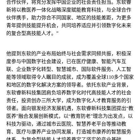
合作伙伴，将充分发挥中国企业的社会责任担当。东软睿
新将以教医养一体化战略深度赋能教育科技，与全球合作
伙伴携手，助力弥合不同国家、地区的技能差距，为更多
青年提供技能提升机会，共同培养适应并引领数字化未来
的复合型高技能人才。”
他提到东软的产业布局始终与社会需求同频共振，积极深
度参与中国数字社会建设，已在医疗健康、智能汽车互
联、企业数字化转型、智慧城市、国际软件服务、人工智
能等领域取得令人瞩目的成就，成为覆盖全球110多个国家
和地区的数字化解决方案的领导者。依托东软产业背景，
东软睿新科技集团肩负培养数字化时代高技能人才的社会
责任，投资创办三所大学，成为数字化人才教育服务的引
领者。面向银发经济发展机遇，东软睿新科技集团提出“教
医养”融合发展创新模式，以“教育防老”理念为出发点，以
科技为驱动，通过城市云医院、智慧养老平台等推动教
育、医疗与康养产业协同发展，打造城市康养的智慧服务
体系，为复合型技能人才培养奠定了坚实的产业基础。