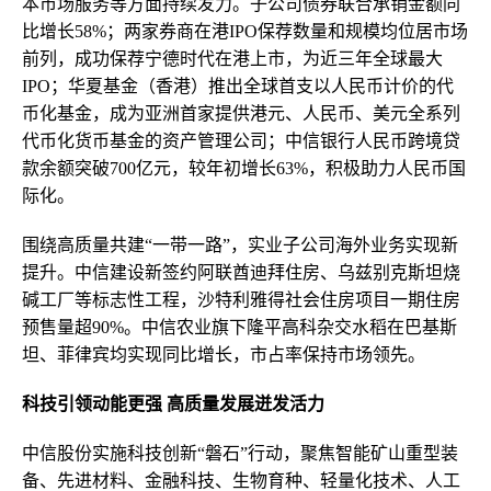
本市场服务等方面持续发力。子公司债券联合承销金额同
比增长58%；两家券商在港IPO保荐数量和规模均位居市场
前列，成功保荐宁德时代在港上市，为近三年全球最大
IPO；华夏基金（香港）推出全球首支以人民币计价的代
币化基金，成为亚洲首家提供港元、人民币、美元全系列
代币化货币基金的资产管理公司；中信银行人民币跨境贷
款余额突破700亿元，较年初增长63%，积极助力人民币国
际化。
围绕高质量共建“一带一路”，实业子公司海外业务实现新
提升。中信建设新签约阿联酋迪拜住房、乌兹别克斯坦
烧
碱
工厂等标志性工程，沙特利雅得社会住房项目一期住房
预售量超90%。中信农业旗下隆平高科杂交水稻在巴基斯
坦、菲律宾均实现同比增长，市占率保持市场领先。
科技引领动能更强 高质量发展迸发活力
中信股份实施科技创新“磐石”行动，聚焦智能矿山重型装
备、先进材料、金融科技、生物育种、轻量化技术、人工