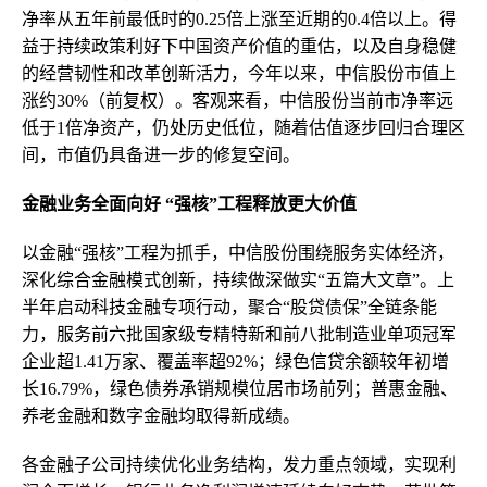
净率从五年前最低时的0.25倍上涨至近期的0.4倍以上。得
益于持续政策利好下中国资产价值的重估，以及自身稳健
的经营韧性和改革创新活力，今年以来，中信股份市值上
涨约30%（前复权）。客观来看，中信股份当前市净率远
低于1倍净资产，仍处历史低位，随着估值逐步回归合理区
间，市值仍具备进一步的修复空间。
金融业务全面向好 “强核”工程释放更大价值
以金融“强核”工程为抓手，中信股份围绕服务实体经济，
深化综合金融模式创新，持续做深做实“五篇大文章”。上
半年启动科技金融专项行动，聚合“股贷债保”全链条能
力，服务前六批国家级专精特新和前八批制造业单项冠军
企业超1.41万家、覆盖率超92%；绿色信贷余额较年初增
长16.79%，绿色债券承销规模位居市场前列；普惠金融、
养老金融和数字金融均取得新成绩。
各金融子公司持续优化业务结构，发力重点领域，实现利