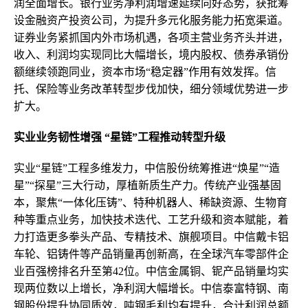
润全面增长。银行业务净利润增速延续向好态势，获批筹
设金融资产投资公司，为提升多元化服务能力拓宽渠道。
证券业务紧抓国内外市场机遇，各项主营业务齐头并进，
收入、利润均实现同比大幅增长，境内股权、债券承销份
额继续领跑同业，资本市场“稳定器”作用有效发挥。信
托、保险等业务改革转型步伐加快，细分领域优势进一步
扩大。
实业业务韧性增强 “星链”工程推动转型升级
实业“星链”工程多维发力，中信股份统筹推进“焕星”“造
星”“探星”三大行动，厚植新质生产力。传统产业强基固
本，聚焦“一体化压铸”、特种机器人、稀缺资源、生物育
种等重点业务，加快技术迭代、工艺升级和资本赋能，着
力打造更多拳头产品、专精技术、旗舰项目。中信戴卡铝
车轮、铝铸件等产品销量再创新高，在全球汽车零部件企
业百强榜排名升至第42位。中信金属铜、铌产品销量均实
现两位数以上增长，净利润大幅增长。中信泰富特钢、南
钢股份提升协同质效，吨钢毛利均有提升，合计利润总额