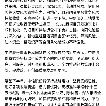
把握风险应对战略主动，前瞻研判外部冲击影响，优化经
营策略、稳慎处置风险，市场风险、流动性风险、信用风
险等大类风险管控有力，房地产、政府融资平台业务风险
持续收敛，不良率较年初进一步下降。中信澳矿土地受限
问题诉讼取得里程碑式进展，《2023版项目开发建议书》
顺利获批，为项目可持续运营打下良好基础。协同化险模
式深入推广，新增重组盘活项目金额98亿元，隔离风险、
注入资金、盘活资产等全链条化险能力不断强化。
中信股份董事长奚国华在《致股东的信》中表示，中信股
份将始终坚持以价值为中心的内涵式发展，坚定履行对客
户、对股东、对社会的郑重承诺，全力推动经营管理上台
阶、提质效，开创高质量发展新局面。
展望下半年，中信股份将保持战略定力，坚持底线思维，
用好各项发展机遇、潜力和优势，高标准科学编制“十五
五”规划，进一步发挥金融与实业双引擎优势，深入推进全
球布局与协同增效，加快释放改革红利和增长潜力，不断
增强发展韧性与确定性，持续为资本市场带来长期稳定良