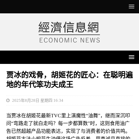
贾冰的戏骨，胡姬花的匠心：在聪明遍
地的年代笨功夫成王
2025年8月28日 星期四 16:34
当贾冰在胡姬花最新TVC里上演魔性“油舞”，继而深沉叩
问“弯路走了就白走吗？每一步都算数”时，这则食用油广
告已然超越产品功能表达，实现了与消费者的价值共鸣。
胡姬花古法小榨花生油借这场广告反差，用真诚且直接的