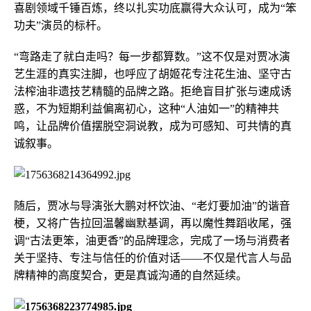
喜剧领域千锤百炼，终以扎实功底赢得大众认可，成为“笨
功夫”演员的标杆。
“弯路走了就白走吗？每一步都算数。”这不仅是对贾冰演
艺生涯的真实注脚，也呼应了胡姬花专注花生油、坚守古
法榨油非遗技艺精髓的品牌之路。拒绝盲目扩张与速成诱
惑，不为短期利益偏离初心，这种“人油如一”的精神共
鸣，让品牌价值摆脱空洞说教，成为可感知、可共情的真
诚叙事。
随后，贾冰与导演张大鹏对杯饮油、“老灯要加油”的谐音
梗，又将广告拉回温馨幽默基调，再以魔性舞蹈收尾，强
调“古法更笨，油更香”的品牌理念，完成了一场与消费者
关于坚持、专注与信任的价值对话——不仅是代言人与品
牌精神的高度契合，更是真诚沟通的自然延续。