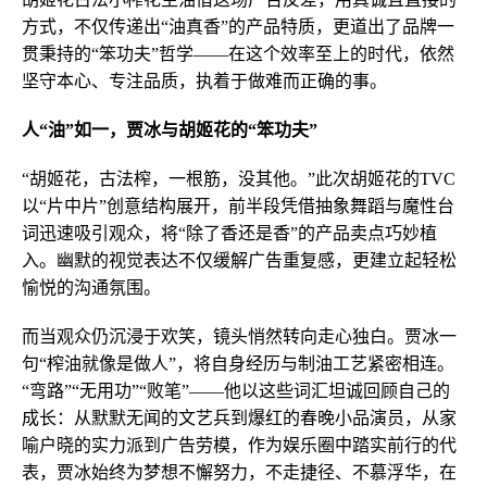
方式，不仅传递出“油真香”的产品特质，更道出了品牌一
贯秉持的“笨功夫”哲学——在这个效率至上的时代，依然
坚守本心、专注品质，执着于做难而正确的事。
人“油”如一，贾冰与胡姬花的“笨功夫”
“胡姬花，古法榨，一根筋，没其他。”此次胡姬花的TVC
以“片中片”创意结构展开，前半段凭借抽象舞蹈与魔性台
词迅速吸引观众，将“除了香还是香”的产品卖点巧妙植
入。幽默的视觉表达不仅缓解广告重复感，更建立起轻松
愉悦的沟通氛围。
而当观众仍沉浸于欢笑，镜头悄然转向走心独白。贾冰一
句“榨油就像是做人”，将自身经历与制油工艺紧密相连。
“弯路”“无用功”“败笔”——他以这些词汇坦诚回顾自己的
成长：从默默无闻的文艺兵到爆红的春晚小品演员，从家
喻户晓的实力派到广告劳模，作为娱乐圈中踏实前行的代
表，贾冰始终为梦想不懈努力，不走捷径、不慕浮华，在