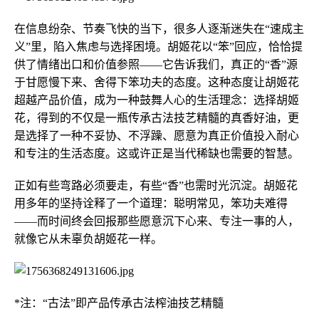
在信息纷杂、节奏飞快的当下，很多人逐渐迷失在“速成主
义”里，陷入焦虑与选择困境。胡姬花以“笨”回应，恰恰提
供了情绪出口和价值参照——它告诉我们，真正的“香”源
于甘愿慢下来、舍得下笨功夫的态度。这种态度让胡姬花
超越产品价值，成为一种鼓舞人心的生活理念：选择胡姬
花，得到的不仅是一瓶传承古法技艺精髓的真香好油，更
是选择了一种不妥协、不浮躁、愿意为真正价值投入耐心
和专注的生活态度。这或许正是当代稀缺也需要的智慧。
正如有些弯路必须要走，有些“香”也需时光沉淀。胡姬花
用多年的坚持诠释了一个道理：聪明常见，笨功夫难得
——而时间终会回报那些愿意沉下心来、专注一事的人，
就像它从未辜负胡姬花一样。
*注：“古法”即产品传承古法榨油技艺精髓