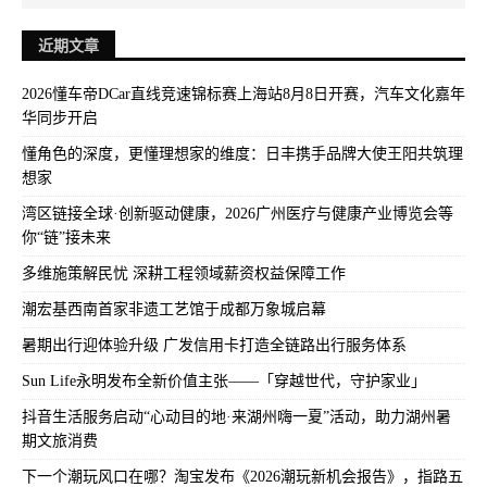
近期文章
2026懂车帝DCar直线竞速锦标赛上海站8月8日开赛，汽车文化嘉年
华同步开启
懂角色的深度，更懂理想家的维度：日丰携手品牌大使王阳共筑理
想家
湾区链接全球·创新驱动健康，2026广州医疗与健康产业博览会等
你“链”接未来
多维施策解民忧 深耕工程领域薪资权益保障工作
潮宏基西南首家非遗工艺馆于成都万象城启幕
暑期出行迎体验升级 广发信用卡打造全链路出行服务体系
Sun Life永明发布全新价值主张——「穿越世代，守护家业」
抖音生活服务启动“心动目的地·来湖州嗨一夏”活动，助力湖州暑
期文旅消费
下一个潮玩风口在哪？淘宝发布《2026潮玩新机会报告》，指路五