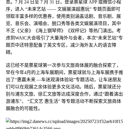
息。7 月 24 日至 7 月 31 日，登录票星球 APP 或微信小程
序，进入 “未来艺站 —— 文娱展演超惠玩” 专题页面即可
领取丰富多样的优惠券，使用类别涵盖话剧、音乐剧、展
览、音乐会、演唱会、脱口秀等各类文娱展演项目，其中
不乏《父亲》《海上钢琴师》《双枰记》等热门演出。考
虑到WAIC大会吸引了大量海外与会者，本次“未来艺站”专
题页中还特意配备了英文专区，减少海外友人的语言障
碍。
这已经不是票星球第一次参与文旅商体展的融合探索了，
早在今年4月的上海车展期间，票星球就与上海车展携手推
出了“惠赢未来 —车迷观演体验站”专题活动，让车迷朋友
们可以在观展之余体验更多文化活动。随后，票星球还分
别与浦东文旅、徐汇文旅等达成深度合作，通过“跟着演出
游浦东”、 “汇文艺 惠生活” 等专题活动不断探索文旅商体
展融合的可能性。