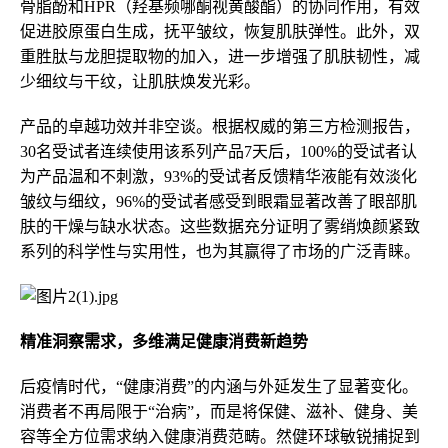
骨脂酚和HPR（羟基频哪酮视黄酸酯）的协同作用，有效
促进胶原蛋白生成，抚平皱纹，恢复肌肤弹性。此外，双
重胜肽与龙胆提取物的加入，进一步增强了肌肤韧性，减
少细纹与干纹，让肌肤焕发光彩。
产品的卓越功效并非空谈。根据权威的第三方检测报告，
30名受试者连续使用该系列产品7天后，100%的受试者认
为产品温和不刺激，93%的受试者反馈精华液能有效淡化
皱纹与细纹，96%的受试者感受到眼霜显著改善了眼部肌
肤的干燥与缺水状态。这些数据充分证明了雾绡焕颜紧致
系列的科学性与实用性，也为其赢得了市场的广泛青睐。
精准洞察需求，多维满足健康消费新趋势
后疫情时代，“健康消费”的内涵与外延发生了显著变化。
消费者不再局限于“治病”，而是将保健、滋补、健身、美
容等全方位需求纳入健康消费范畴。然健环球敏锐捕捉到