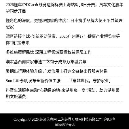
2026懂车帝DCar直线竞速锦标赛上海站8月8日开赛，汽车文化嘉年
华同步开启
懂角色的深度，更懂理想家的维度：日丰携手品牌大使王阳共筑理
想家
湾区链接全球·创新驱动健康，2026广州医疗与健康产业博览会等
你“链”接未来
多维施策解民忧 深耕工程领域薪资权益保障工作
潮宏基西南首家非遗工艺馆于成都万象城启幕
暑期出行迎体验升级 广发信用卡打造全链路出行服务体系
Sun Life永明发布全新价值主张——「穿越世代，守护家业」
抖音生活服务启动“心动目的地·来湖州嗨一夏”活动，助力湖州暑
期文旅消费
Copyright © 2026 经济信息网 上海经界互联网科技有限公司
沪ICP备
16040503号-8