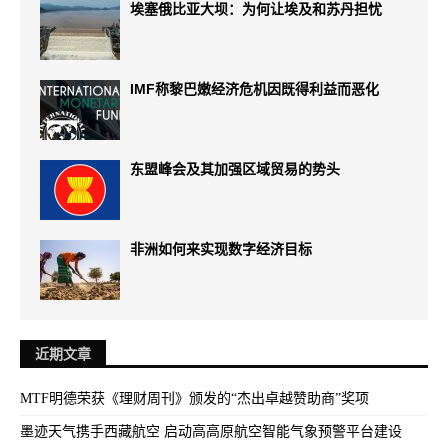
埃塞俄比亚大坝：为何让埃及和苏丹担忧
IMF称黎巴嫩经济危机因既得利益而恶化
东盟峰会及其加强区域贸易的势头
非洲如何来实现数字经济目标
近期文章
MTF明德荣获《理财周刊》颁发的“杰出卓越赞助商”奖项
墨迹天气携手西藏航空 启动高高原航空智能气象预警平台建设