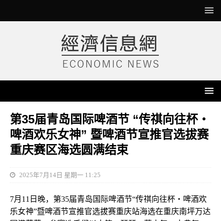
第35届青岛国际啤酒节 “传祺向往杯・
啤酒欢乐女神” 暨啤酒节宣推官选拔赛
重庆赛区海选圆满结束
2025年7月14日 星期一 11:25
7月11日晚，第35届青岛国际啤酒节“传祺向往杯・啤酒欢
乐女神”暨啤酒节宣推官选拔赛重庆站海选在重庆南坪万达