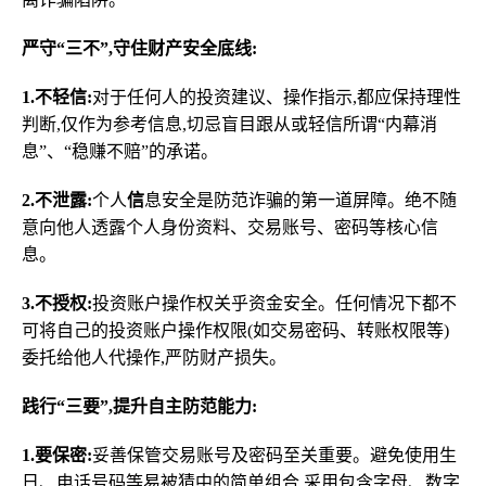
严守“三不”,守住财产安全底线:
1.不轻信:
对于任何人的投资建议、操作指示,都应保持理性
判断,仅作为参考信息,切忌盲目跟从或轻信所谓“内幕消
息”、“稳赚不赔”的承诺。
2.不泄露:
个人
信
息安全是防范诈骗的第一道屏障。绝不随
意向他人透露个人身份资料、交易账号、密码等核心信
息。
3.不授权:
投资账户操作权关乎资金安全。任何情况下都不
可将自己的投资账户操作权限(如交易密码、转账权限等)
委托给他人代操作,严防财产损失。
践行“三要”,提升自主防范能力:
1.要保密:
妥善保管交易账号及密码至关重要。避免使用生
日、电话号码等易被猜中的简单组合,采用包含字母、数字