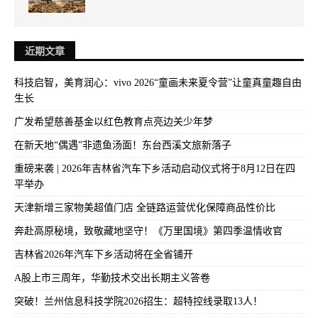
近期文章
科技启智，美育润心：vivo 2026“童画未来夏令营”让童真童趣自由
生长
广发希望慈善基金以红色教育点亮边关少年梦
在新天地“偶遇”非遗鱼汤面！东台西溪文旅新落子
重磅来袭 | 2026年吉林省汽车下乡活动启动仪式将于8月12日在四
平举办
天津新增三家物美超值门店 全链路运营优化保障商品性价比
奔赴高原秘境，致敬藏地坚守！《万里国境》第四季温情收官
吉林省2026年汽车下乡活动将在全省铺开
A股上市三周年，华勤技术交出长期主义答卷
突破！兰州信息科技学院2026招生：超特控线录取13人！