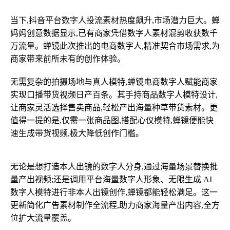
当下,抖音平台数字人投流素材热度飙升,市场潜力巨大。蝉
妈妈创意数据显示,已有商家凭借数字人素材混剪收获数千
万流量。蝉镜此次推出的电商数字人,精准契合市场需求,为
商家带来前所未有的创作体验。
无需复杂的拍摄场地与真人模特,蝉镜电商数字人赋能商家
实现口播带货视频日产百条。其手持商品数字人模特设计,
让商家灵活选择售卖商品,轻松产出海量种草带货素材。更
值得一提的是,仅需一张商品图,搭配心仪模特,蝉镜便能快
速生成带货视频,极大降低创作门槛。
无论是想打造本人出镜的数字人分身,通过海量场景替换批
量产出视频;还是调用平台海量数字人形象、无限生成 AI
数字人模特进行非本人出镜创作,蝉镜都能轻松满足。这一
更新简化广告素材制作全流程,助力商家海量产出内容,全方
位扩大流量覆盖。