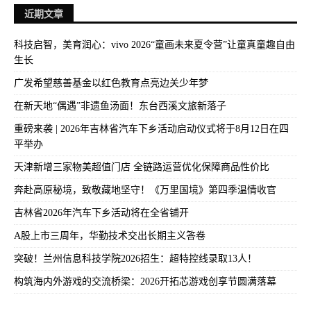
近期文章
科技启智，美育润心：vivo 2026“童画未来夏令营”让童真童趣自由
生长
广发希望慈善基金以红色教育点亮边关少年梦
在新天地“偶遇”非遗鱼汤面！东台西溪文旅新落子
重磅来袭 | 2026年吉林省汽车下乡活动启动仪式将于8月12日在四
平举办
天津新增三家物美超值门店 全链路运营优化保障商品性价比
奔赴高原秘境，致敬藏地坚守！《万里国境》第四季温情收官
吉林省2026年汽车下乡活动将在全省铺开
A股上市三周年，华勤技术交出长期主义答卷
突破！兰州信息科技学院2026招生：超特控线录取13人！
构筑海内外游戏的交流桥梁：2026开拓芯游戏创享节圆满落幕