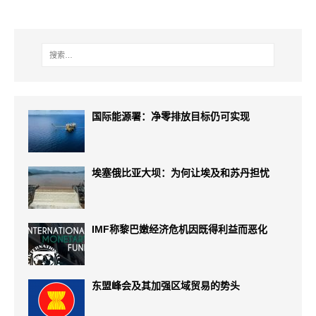
国际能源署：净零排放目标仍可实现
埃塞俄比亚大坝：为何让埃及和苏丹担忧
IMF称黎巴嫩经济危机因既得利益而恶化
东盟峰会及其加强区域贸易的势头