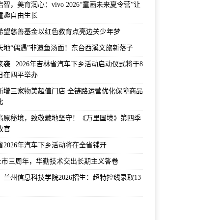
智，美育润心：vivo 2026“童画未来夏令营”让
童趣自由生长
希望慈善基金以红色教育点亮边关少年梦
天地“偶遇”非遗鱼汤面！东台西溪文旅新落子
袭 | 2026年吉林省汽车下乡活动启动仪式将于8
2日在四平举办
新增三家物美超值门店 全链路运营优化保障商品
比
高原秘境，致敬藏地坚守！《万里国境》第四季
收官
省2026年汽车下乡活动将在全省铺开
上市三周年，华勤技术交出长期主义答卷
！兰州信息科技学院2026招生：超特控线录取13