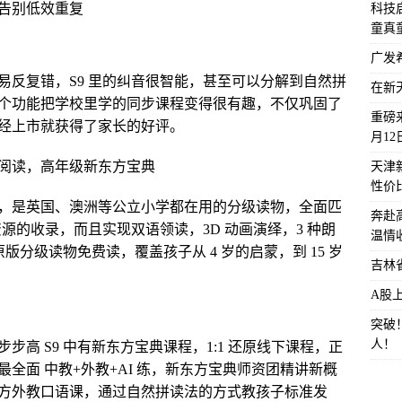
告别低效重复
科技启
童真
广发
易反复错，S9 里的纠音很智能，甚至可以分解到自然拼
在新
个功能把学校里学的同步课程变得很有趣，不仅巩固了
重磅来
经上市就获得了家长的好评。
月1
阅读，高年级新东方宝典
天津
性价
，是英国、澳洲等公立小学都在用的分级读物，全面匹
奔赴
源的收录，而且实现双语领读，3D 动画演绎，3 种朗
温情
版分级读物免费读，覆盖孩子从 4 岁的启蒙，到 15 岁
吉林
A股
突破
人！
高 S9 中有新东方宝典课程，1:1 还原线下课程，正
全面 中教+外教+AI 练，新东方宝典师资团精讲新概
方外教口语课，通过自然拼读法的方式教孩子标准发