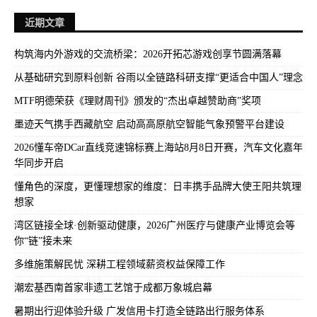
近期文章
构筑海内外游戏的交流桥梁：2026开拓芯游戏创享节圆满落幕
从基础研究到原料创新 谷雨以全链路科研支撑“更适合中国人”理念
MTF明德荣获《理财周刊》颁发的“杰出卓越赞助商”奖项
墨迹天气携手西藏航空 启动高高原航空智能气象预警平台建设
2026懂车帝DCar直线竞速锦标赛上海站8月8日开赛，汽车文化嘉年
华同步开启
懂角色的深度，更懂理想家的维度：日丰携手品牌大使王阳共筑理
想家
湾区链接全球·创新驱动健康，2026广州医疗与健康产业博览会等
你“链”接未来
多维施策解民忧 深耕工程领域薪资权益保障工作
潮宏基西南首家非遗工艺馆于成都万象城启幕
暑期出行迎体验升级 广发信用卡打造全链路出行服务体系