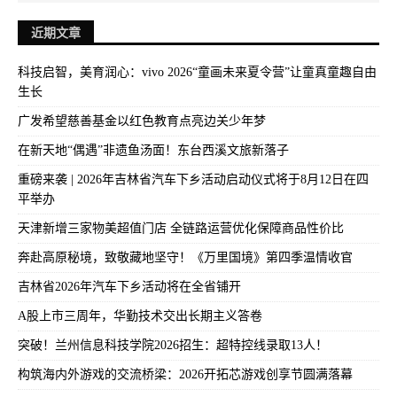
近期文章
科技启智，美育润心：vivo 2026“童画未来夏令营”让童真童趣自由
生长
广发希望慈善基金以红色教育点亮边关少年梦
在新天地“偶遇”非遗鱼汤面！东台西溪文旅新落子
重磅来袭 | 2026年吉林省汽车下乡活动启动仪式将于8月12日在四
平举办
天津新增三家物美超值门店 全链路运营优化保障商品性价比
奔赴高原秘境，致敬藏地坚守！《万里国境》第四季温情收官
吉林省2026年汽车下乡活动将在全省铺开
A股上市三周年，华勤技术交出长期主义答卷
突破！兰州信息科技学院2026招生：超特控线录取13人！
构筑海内外游戏的交流桥梁：2026开拓芯游戏创享节圆满落幕