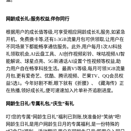
网龄成长礼:服务权益,伴你同行
根据用户的成长值等级,可享受相应网龄成长礼服务,如紧急
开机、免费换卡等,还有1-3GB流量月包可供领取,让用户在
不同场景下都能畅享通信服务。此外,用户每月1次AI科技
礼领取机会,AI云盘工具、AI创作视频彩铃、咪咕视频AI智
能解说、球星点亮、5G新通话AI设置个性视频等权益,助
力用户自在畅享科技生活。最高V5等级,每月可领3GB流量
月包,更有爱奇艺、优酷、腾讯视频、芒果TV、QQ会员权
益5选1。今年好剧不断,眼下就有《折腰》、《藏海传》正
在热播,领好成长礼,便可速速加入片单补齐追剧进度。
网龄生日礼:专属礼包,
“
庆生
”
有礼
叮!您的专属“网龄生日礼”福利已到账,快准备好“笑纳”吧!
网龄生日礼是用户网龄生日月的专属福利,是一份特殊的