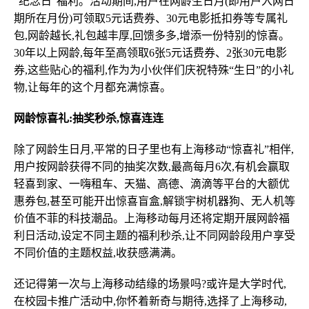
“纪念日”福利。活动期间,用户在网龄生日月(即用户入网日
期所在月份)可领取5元话费券、30元电影抵扣券等专属礼
包,网龄越长,礼包越丰厚,回馈多多,增添一份特别的惊喜。
30年以上网龄,每年至高领取6张5元话费券、2张30元电影
券,这些贴心的福利,作为为小伙伴们庆祝特殊“生日”的小礼
物,让每年的这个月都充满惊喜。
网龄惊喜礼:抽奖秒杀,惊喜连连
除了网龄生日月,平常的日子里也有上海移动“惊喜礼”相伴,
用户按网龄获得不同的抽奖次数,最高每月6次,有机会赢取
轻喜到家、一嗨租车、天猫、高德、滴滴等平台的大额优
惠券包,甚至可能开出惊喜盲盒,解锁宇树机器狗、无人机等
价值不菲的科技潮品。上海移动每月还将定期开展网龄福
利日活动,设定不同主题的福利秒杀,让不同网龄段用户享受
不同价值的主题权益,收获感满满。
还记得第一次与上海移动结缘的场景吗?或许是大学时代,
在校园卡推广活动中,你怀着新奇与期待,选择了上海移动,