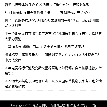
暑期出行迎体验升级 广发信用卡打造全链路出行服务体系
Sun Life永明发布全新价值主张——「穿越世代，守护家业」
抖音生活服务启动“心动目的地·来湖州嗨一夏”活动，助力湖州暑
期文旅消费
下一个潮玩风口在哪？淘宝发布《2026潮玩新机会报告》，指路五
大潜力赛道
一罐加多宝 喝出中国味 加多宝城市罐2.0系列正式亮相
撕掉标签，解锁多元人生：跟随刘昊然，在VICUTU《标签角色》
中勇敢突围
20年电竞椅标杆迪锐克斯火星椅落地上海魔都，自带按摩拯救久坐
腰伤！
2026淘宝天猫潮玩CJ现场直击，以五大圈层重构潮玩宇宙，定义情
绪消费新范式
Copyright © 2026 经济信息网 上海经界互联网科技有限公司
沪ICP备