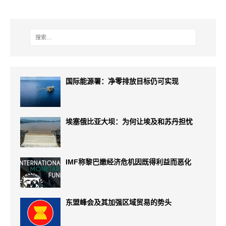
国际能源署：净零排放目标仍可实现
埃塞俄比亚大坝：为何让埃及和苏丹担忧
IMF称黎巴嫩经济危机因既得利益而恶化
东盟峰会及其加强区域贸易的势头