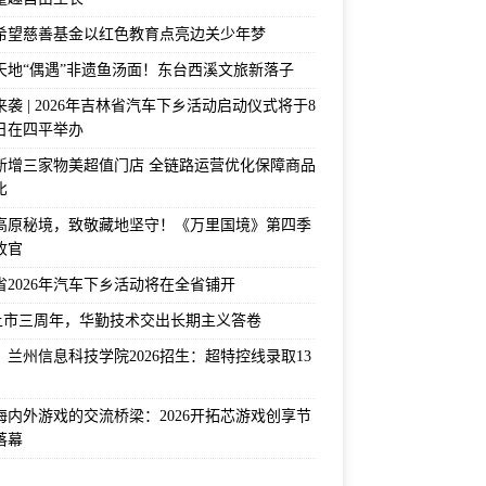
希望慈善基金以红色教育点亮边关少年梦
天地“偶遇”非遗鱼汤面！东台西溪文旅新落子
袭 | 2026年吉林省汽车下乡活动启动仪式将于8
2日在四平举办
新增三家物美超值门店 全链路运营优化保障商品
比
高原秘境，致敬藏地坚守！《万里国境》第四季
收官
省2026年汽车下乡活动将在全省铺开
上市三周年，华勤技术交出长期主义答卷
！兰州信息科技学院2026招生：超特控线录取13
海内外游戏的交流桥梁：2026开拓芯游戏创享节
落幕