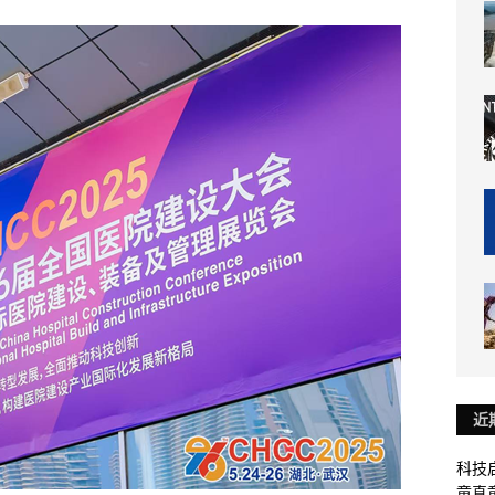
近
科技启
童真