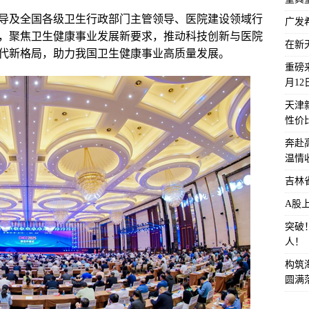
导及全国各级卫生行政部门主管领导、医院建设领域行
广发
，聚焦卫生健康事业发展新要求，推动科技创新与医院
在新
代新格局，助力我国卫生健康事业高质量发展。
重磅来
月1
天津
性价
奔赴
温情
吉林
A股
突破
人！
构筑
圆满