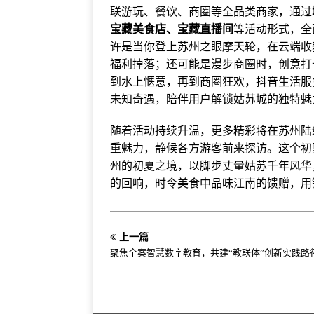
联游玩、餐饮、商圈等全品类商家，通过
宝藏美食店、宝藏直播间
等活动形式，全
许是当你登上苏州之眼摩天轮，在云端收
福利掉落；还可能是漫步商圈时，创意打
到水上惬意，再到商圈狂欢，抖音生活服
未知奇遇，陪伴用户解锁姑苏城的独特魅
随着活动持续升温，更多精彩将在苏州陆
重魅力，静候各方游客前来探访。这个初
州的初夏之境，以脚步丈量姑苏千年风华
的回响，时令美食中品味江南的馈赠，用
上一篇
聚焦全案智慧数字教育，共建“教联体”创新实践路