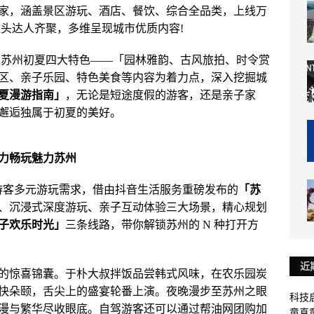
家，涵盖景区游玩、酒店、餐饮、综合全品类，上线万
超头达人齐聚，多维呈现城市优质内容!
围绕苏州初夏四大特色——「园林雅韵、古风旅拍、时令赏
区、亲子乐园、特色美食等内容为着力点，深入挖掘城
夏漫游指南」
，无论是短途度假的游客，还是亲子家
邂逅独属于初夏的美好。
力畅玩魅力苏州
游客多元游玩需求，借由抖音生活服务重磅发布的
「苏
、沉浸式深度游玩、亲子互动体验三大场景，精心规划
子欢乐时光」
三条线路，带你解锁苏州的 N 种打开方
近
的惊喜锦囊。于朴大叔拌饭品尝韩式风味，在农乐园炭
快朵颐，舌尖上的盛宴轮番上演。夜晚漫步至苏州之眼
科技启
漫与繁华尽收眼底。自驾游客还可以通过帮油网团购加
童真