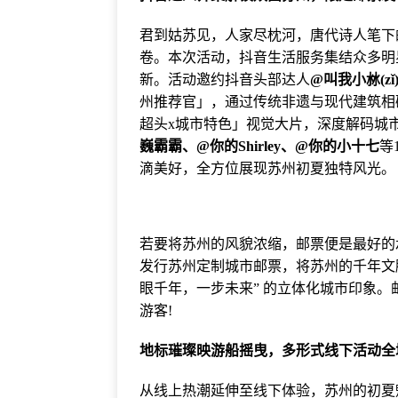
君到姑苏见，人家尽枕河，唐代诗人笔下
卷。本次活动，抖音生活服务集结众多明
新。活动邀约抖音头部达人
@叫我小沝(zǐ
州推荐官」，通过传统非遗与现代建筑相
超头x城市特色」视觉大片，深度解码城
巍霸霸、@你的Shirley、@你的小十七
等
滴美好，全方位展现苏州初夏独特风光。
若要将苏州的风貌浓缩，邮票便是最好的
发行苏州定制城市邮票，将苏州的千年文
眼千年，一步未来” 的立体化城市印象
游客!
地标璀璨映游船摇曳，多形式线下活动全
从线上热潮延伸至线下体验，苏州的初夏