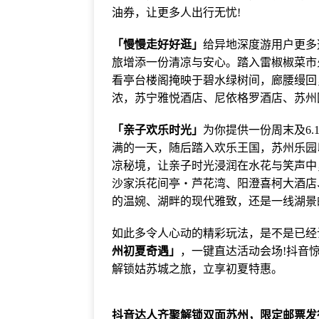
油券，让更多人出行无忧!
「慢慢走好好逛」
给异地深度游用户更多
旅增添一份清凉与安心。踏入雷椒椒菜市
看亭台楼阁掩映于碧水绿树间，廊腰缦回
浓，苏宁雅悦酒店、尼依格罗酒店、苏州
「亲子欢乐时光」
为你提供一份周末及6
满的一天，随后踏入欢乐王国，苏州乐园
凉秘境，让亲子时光浸润在水花与笑声中
沙家浜花间亭・芦花湾、阳澄喜柯大酒店
的温婉、湖畔的现代雅致，还是一线湖景
如此多令人心动的精彩玩法，是不是已经
州初夏奇遇」
，一键直达活动会场!抖音
解锁姑苏城之旅，立享初夏特惠。
抖音达人齐聚解锁双面苏州，限定邮票发