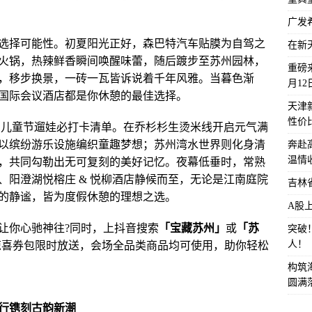
广发
选择可能性。初夏阳光正好，森巴特汽车贴膜为自驾之
在新
火锅，热辣鲜香瞬间唤醒味蕾，随后踱步至苏州园林，
重磅来
，移步换景，一砖一瓦皆诉说着千年风雅。当暮色渐
月1
国际会议酒店都是你休憩的最佳选择。
天津
性价
.1儿童节遛娃必打卡清单。在乔杉杉生烫米线开启元气满
以缤纷游乐设施编织童趣梦想；苏州湾水世界则化身清
奔赴
温情
，共同勾勒出无可复刻的美好记忆。夜幕低垂时，常熟
、阳澄湖悦榕庄 & 悦柳酒店静候而至，无论是江南庭院
吉林
的静谧，皆为度假休憩的理想之选。
A股
让你心驰神往?同时，上抖音搜索
「宝藏苏州」
或
「苏
突破
人！
惊喜券包限时放送，会场全品类商品均可使用，助你轻松
构筑
圆满
行镌刻古韵新潮