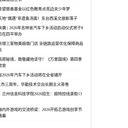
希望慈善基金以红色教育点亮边关少年梦
天地“偶遇”非遗鱼汤面！东台西溪文旅新落子
袭 | 2026年吉林省汽车下乡活动启动仪式将于8
2日在四平举办
新增三家物美超值门店 全链路运营优化保障商品
比
高原秘境，致敬藏地坚守！《万里国境》第四季
收官
省2026年汽车下乡活动将在全省铺开
上市三周年，华勤技术交出长期主义答卷
！兰州信息科技学院2026招生：超特控线录取13
海内外游戏的交流桥梁：2026开拓芯游戏创享节
落幕