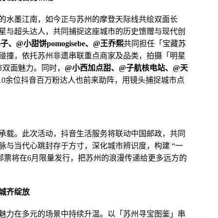
的水墨江南，如今正与苏州的摩登天际线共绘双面长
星与超头达人，共同捕捉这座城市的历史馈赠与现代创
)子、@小甜饼pomogisebe、@王乔熙
共同担任「宝藏苏
碰撞，依托苏州非遗串联重点商家及品类，拍摄「明星
市双面魅力。同时，
@小西加点甜、@子航核电站、@天
10余位抖音百万粉达人也前来助阵，用镜头捕捉城市点
承载。此次活动，抖音生活服务将联动中国邮政，共同
脉与当代心跳封存于方寸，深化城市辨识度，构建 “一
。邮票将在6月限量发行，把苏州的浪漫传递给更多远方的
城齐绽放
魅力在多元的场景中持续升温。以「苏州寻宝图鉴」串