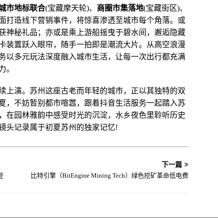
城市地标联合
(宝藏摩天轮)、
商圈市集落地
(宝藏街区)、
面打造线下营销事件，将惊喜渗透至城市每个角落。或
获神秘礼品；亦或是乘上游船摇曳于碧水间，邂逅隐藏
卡装置跃入眼帘，随手一拍即是潮流大片。从高空浪漫
务以多元玩法深度融入城市生活，让每一次出行都充满
力。
续上演。苏州这座古老而年轻的城市，正以其独特的双
夏，不妨暂别都市喧嚣，跟着抖音生活服务一起踏入苏
，在园林雅韵中感受时光的沉淀，水乡夜色里聆听历史
镜头记录属于初夏苏州的独家记忆!
下一篇
径
比特引擎（BitEngine Mining Tech）绿色挖矿革命低电费