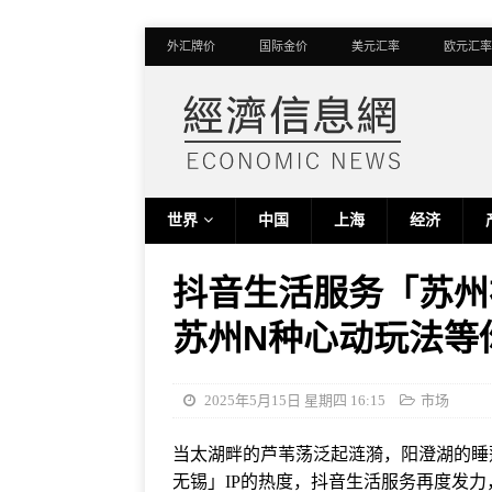
外汇牌价
国际金价
美元汇率
欧元汇率
世界
中国
上海
经济
抖音生活服务「苏州
苏州N种心动玩法等
2025年5月15日 星期四 16:15
市场
当太湖畔的芦苇荡泛起涟漪，阳澄湖的睡
无锡」IP的热度，抖音生活服务再度发力，