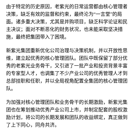
由于特定的历史原因，老紫光的日常运营都由核心管理者
决策，缺乏有效的监督和约束，最终沦为“一言堂”的局
面。诸多重大决策，尤其是并购项目，缺乏科学论证和民
主决议；面对不断恶化的财务状况，也未能采取坚决措
施，最终把集团带入了困境。
新紫光集团重新优化公司治理与决策机制，并以开放性思
维，建立起优秀的核心管理团队。团队中既保留了部分优
秀的老紫光业务骨干，又引进了一批产业和投资背景丰富
的专家型人才，也调集了不少产业公司的优秀管理人才到
总部挂职和任职，并以全局视角配置全集团的核心管理团
队。
为加强对核心管理团队和业务骨干的长期激励，新紫光集
团也在筹划推动优秀产业公司上市，并制定配套的股权激
励计划，将公司的长期发展和团队的收益绑定，真正做到
了上下同心，同舟共济。