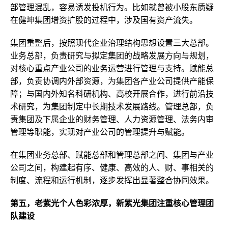
部管理混乱，容易诱发投机行为。比如就曾被小股东质疑
在健坤集团增资扩股的过程中，涉及国有资产流失。
集团重整后，按照现代企业治理结构思想设置三大总部。
业务总部，负责研究与拟定集团的战略发展方向与规划，
对核心重点产业公司的业务运营进行管理与支持。赋能总
部，负责协调内外部资源，为集团各产业公司提供产能保
障；与国内外知名科研机构、高校开展合作，进行前沿技
术研究，为集团制定中长期技术发展路线。管理总部，负
责集团及下属企业的财务管理、人力资源管理、法务内审
管理等职能，实现对产业公司的管理提升与赋能。
在集团业务总部、赋能总部和管理总部之间、集团与产业
公司之间，构建起有序、健康、高效的人、财、事相关的
制度、流程和运行机制，逐步发挥出显著整合协同效果。
第五，老紫光个人色彩浓厚，新紫光集团注重核心管理团
队建设