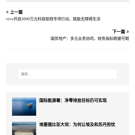
上一篇
vivo开启3000万元科技助残专项行动，赋能无障碍生活
下一篇
国贸地产：多元业务协同，财务指标稳健可期
国际能源署：净零排放目标仍可实现
埃塞俄比亚大坝：为何让埃及和苏丹担忧