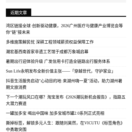
近期文章
湾区链接全球·创新驱动健康，2026广州医疗与健康产业博览会等
你“链”接未来
多维施策解民忧 深耕工程领域薪资权益保障工作
潮宏基西南首家非遗工艺馆于成都万象城启幕
暑期出行迎体验升级 广发信用卡打造全链路出行服务体系
Sun Life永明发布全新价值主张——「穿越世代，守护家业」
抖音生活服务启动“心动目的地·来湖州嗨一夏”活动，助力湖州暑
期文旅消费
下一个潮玩风口在哪？淘宝发布《2026潮玩新机会报告》，指路五
大潜力赛道
一罐加多宝 喝出中国味 加多宝城市罐2.0系列正式亮相
撕掉标签，解锁多元人生：跟随刘昊然，在VICUTU《标签角色》
中勇敢突围