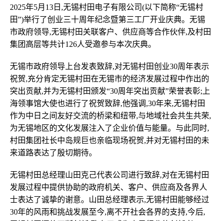
2025年5月13日,无锡村田电子有限公司(以下简称“无锡村
田”)举行了创业三十周年纪念暨第三工厂开业庆典。无锡
市政府领导,无锡村田关联客户、供应商等合作伙伴,及村田
集团高层等共计126人受邀参与本次庆典。
无锡市政府领导上台发表致辞,对无锡村田创业30周年表示
祝贺,充分肯定无锡村田在无锡市的经济发展过程中作出的
突出贡献,并为无锡村田颁发“30周年突出贡献”荣誉表彰;上
海领事馆大使也进行了祝贺致辞,他强调,30年来,无锡村田
作为中日之间友好交流的桥梁和纽带,与地域社会共生共荣,
为无锡地区的文化发展注入了企业价值与能量。与此同时,
村田集团社长中岛规巨也亲临现场祝贺,并对无锡村田的未
来道路表达了殷切期待。
无锡村田总经理山田克己代表公司进行致辞,对在无锡村田
发展过程中提供协助的政府机关、客户、供应商及各界人
士表达了诚挚的谢意。山田总经理表示,无锡村田能够经过
30年的风雨和挑战发展至今,离不开社会各界的支持,今后,