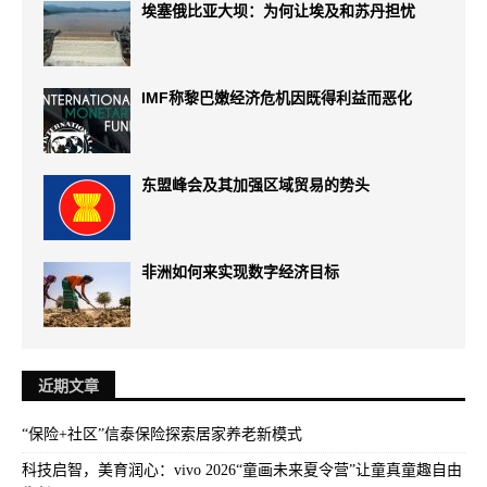
埃塞俄比亚大坝：为何让埃及和苏丹担忧
IMF称黎巴嫩经济危机因既得利益而恶化
东盟峰会及其加强区域贸易的势头
非洲如何来实现数字经济目标
近期文章
“保险+社区”信泰保险探索居家养老新模式
科技启智，美育润心：vivo 2026“童画未来夏令营”让童真童趣自由