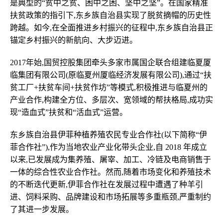
是典型的“贫中之贫、困中之困、坚中之坚”。在国家精准
扶贫政策的指引下,东乡族自治县实现了脱贫摘帽的历史性
跨越。如今,在全面推进乡村振兴的征程中,东乡族自治县正
锚定乡村振兴的新航向、大步迈进。
2017年始,国贸控股集团牵头多家市属国企联合组建临夏厦
临集团有限公司(原临夏州厦临经济发展有限公司),通过“扶
贫工厂+扶贫车间+扶贫作坊”等模式,积极推进与临夏州的
产业合作,构建全方位、多层次、宽领域的帮扶格局,成功实
现“造血式”扶贫和“活血式”运营。
东乡族自治县伊菲种植养殖农民专业合作社(以下简称“伊
菲合作社”),作为当地农业产业化带头企业,自 2018 年成立
以来,已发展成为集养殖、屠宰、加工、冷链及电商销售于
一体的综合性农业合作社。然而,随着市场变化和养殖技术
的不断迭代更新,伊菲合作社在发展过程中遭遇了种羊引
进、饲料采购、品牌建设和市场拓展等多重瓶颈,严重制约
了其进一步发展。