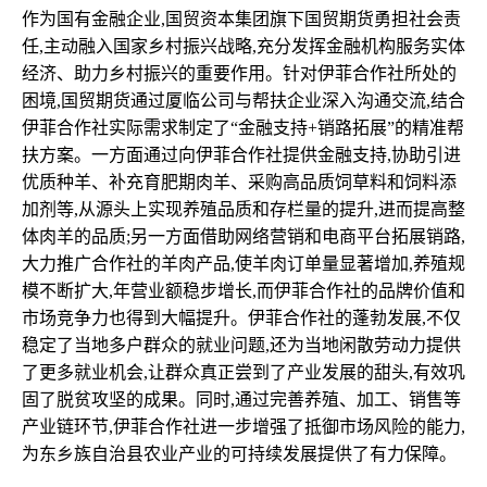
作为国有金融企业,国贸资本集团旗下国贸期货勇担社会责
任,主动融入国家乡村振兴战略,充分发挥金融机构服务实体
经济、助力乡村振兴的重要作用。针对伊菲合作社所处的
困境,国贸期货通过厦临公司与帮扶企业深入沟通交流,结合
伊菲合作社实际需求制定了“金融支持+销路拓展”的精准帮
扶方案。一方面通过向伊菲合作社提供金融支持,协助引进
优质种羊、补充育肥期肉羊、采购高品质饲草料和饲料添
加剂等,从源头上实现养殖品质和存栏量的提升,进而提高整
体肉羊的品质;另一方面借助网络营销和电商平台拓展销路,
大力推广合作社的羊肉产品,使羊肉订单量显著增加,养殖规
模不断扩大,年营业额稳步增长,而伊菲合作社的品牌价值和
市场竞争力也得到大幅提升。伊菲合作社的蓬勃发展,不仅
稳定了当地多户群众的就业问题,还为当地闲散劳动力提供
了更多就业机会,让群众真正尝到了产业发展的甜头,有效巩
固了脱贫攻坚的成果。同时,通过完善养殖、加工、销售等
产业链环节,伊菲合作社进一步增强了抵御市场风险的能力,
为东乡族自治县农业产业的可持续发展提供了有力保障。