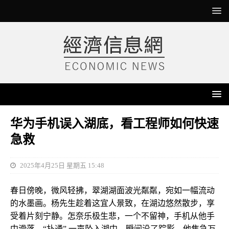
华为手机误入湖底，看工程师如何快速
急救
2025年4月25日 星期五 15:48
春日傍晚，微风轻拂，翠湖湖面波光粼粼，宛如一幅流动
的水墨画。杨先生趁着这宜人景致，在湖边悠然散步，享
受着片刻宁静。怎奈乐极生悲，一个不留神，手机从他手
中滑落，“扑通” 一声坠入湖中，瞬间没了踪影。他焦急万