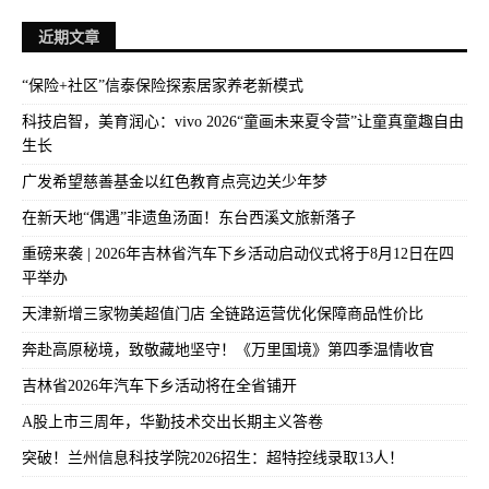
近期文章
“保险+社区”信泰保险探索居家养老新模式
科技启智，美育润心：vivo 2026“童画未来夏令营”让童真童趣自由
生长
广发希望慈善基金以红色教育点亮边关少年梦
在新天地“偶遇”非遗鱼汤面！东台西溪文旅新落子
重磅来袭 | 2026年吉林省汽车下乡活动启动仪式将于8月12日在四
平举办
天津新增三家物美超值门店 全链路运营优化保障商品性价比
奔赴高原秘境，致敬藏地坚守！《万里国境》第四季温情收官
吉林省2026年汽车下乡活动将在全省铺开
A股上市三周年，华勤技术交出长期主义答卷
突破！兰州信息科技学院2026招生：超特控线录取13人！