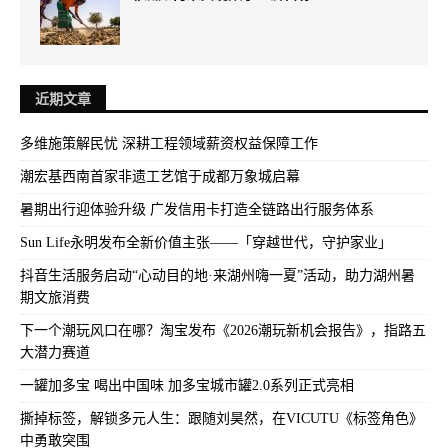
近期文章
多维施策解民忧 深耕工程领域薪资权益保障工作
潮宏基西南首家非遗工艺馆于成都万象城启幕
暑期出行迎体验升级 广发信用卡打造全链路出行服务体系
Sun Life永明发布全新价值主张——「穿越世代，守护家业」
抖音生活服务启动“心动目的地·来湖州嗨一夏”活动，助力湖州暑
期文旅消费
下一个潮玩风口在哪？淘宝发布《2026潮玩新机会报告》，指路五
大潜力赛道
一罐加多宝 喝出中国味 加多宝城市罐2.0系列正式亮相
撕掉标签，解锁多元人生：跟随刘昊然，在VICUTU《标签角色》
中勇敢突围