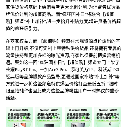
而【超值购】是抖音商城主打价格心智的购物频道,即在商
家供货价格基础上给消费者更大比例让利,为消费者优选品
牌优价让利的超值商品。而“疯狂国补日”将联合【超值
购】频道“补上加补”,进一步抬升补贴力度,增进货品价格超
值的疯狂吸引力。
在商家权益方面,【超值购】频道在常规资源点位露出的基
础上再升级,不仅可定制上架特殊供给货品,还将拥有专属的
流量扶持和更加多样的曝光资源,商家也须提前把握营销机
遇。譬如这一回“疯狂国补日”,【超值购】频道专门上架了
荣耀Play8T Pro、一加Ace3 Pro、添可芙万T5、科沃斯T30
经典版等品牌爆款产品型号,更通过国家补贴“补上加补”等
方式进一步将这些频道特供爆品价格打至最低五折,“限时
限量抢5折”也因此成为这些品牌粉丝用户一时热议的重磅
话题。