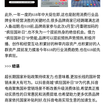
此外,一年一度的618年中大促在即,这也是耐用消费行业品
牌全年经营决胜的关键时点,很多品牌商家已经踌躇满志进
入备战期;在618前,品牌商家参与此次4月至5月重磅加码的
“疯狂国补日”,也不失为一个提前热身的绝佳机会。借力
“疯狂国补日”IP势能,品牌可以提前预热声势预热,积极开
播、创作和经营互动,积累好的种草内容资产,也积累好的人
群资产,提前发力摸准今年618的行业消费趋势,也在618前先
享疯狂。
>>> 结语
超长期国家补贴政策持续发力,也意味着,更加长线的国补营
销未来大有可为。以抖音商城“疯狂国补日”IP为代表,抖音
电商聚焦国补营销场景不断改善升级消费体验,希望真正推
动实质性的日常惠民和消费提增,也希望助力更多优质品牌
商家依托国家补贴利好,在抖音电商实现生意的加速生长。