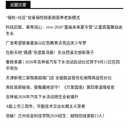
近期文章
“保险+社区”信泰保险探索居家养老新模式
科技启智，美育润心：vivo 2026“童画未来夏令营”让童真童趣自由
生长
广发希望慈善基金以红色教育点亮边关少年梦
在新天地“偶遇”非遗鱼汤面！东台西溪文旅新落子
重磅来袭 | 2026年吉林省汽车下乡活动启动仪式将于8月12日在四
平举办
天津新增三家物美超值门店 全链路运营优化保障商品性价比
奔赴高原秘境，致敬藏地坚守！《万里国境》第四季温情收官
吉林省2026年汽车下乡活动将在全省铺开
A股上市三周年，华勤技术交出长期主义答卷
突破！兰州信息科技学院2026招生：超特控线录取13人！