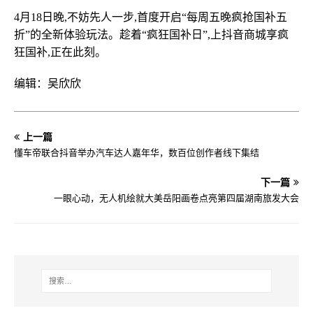
4月18日晚,不妨先人一步,首度开启“每周五晚疯抢国补五
折”的全新体验玩法。趁着“疯狂国补日”,上抖音商城享疯
狂国补,正在此刻。
编辑：吴欣欣
上一篇
懂车帝联合抖音举办汽车达人嘉年华，数百位创作者线下集结
下一篇
一眼心动，无人机绘就大美岳阳画卷点亮第四届湖南旅发大会