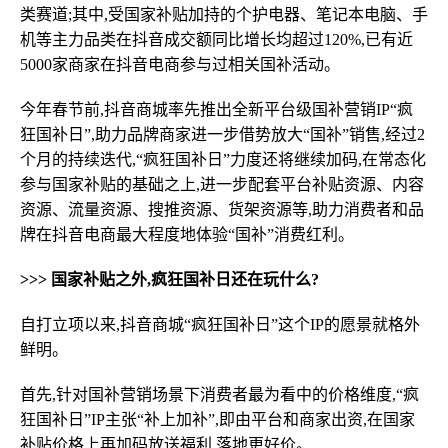
类赛道;其中,受国家补贴加持的个护电器、笔记本电脑、手
机等主力品类在抖音成交额同比增长均超过120%,已有近
5000家商家在抖音电商参与过相关国补活动。
今年春节前,抖音商城率先推出全新平台级国补营销IP“疯
狂国补日”,助力品牌商家进一步借势放大“国补”销售,经过2
个月的持续迭代,“疯狂国补日”力度还将继续加码,在常态化
参与国家补贴的基础之上,进一步配套平台补贴资源、内容
资源、流量资源、搜推资源、货架资源等,助力消费者和品
牌在抖音电商最大程度地体验“国补”消费红利。
>>> 国家补贴之外,疯狂国补日还在玩什么?
自打立项以来,抖音商城“疯狂国补日”这个IP的愿景就格外
鲜明。
首先,针对国补营销场景下消费者最为看中的价格维度,“疯
狂国补日”IP主张“补上加补”,即由平台和商家出资,在国家
补贴价格上再加码放送福利,落地更好价。