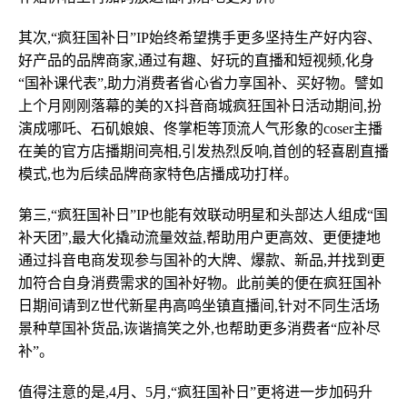
其次,“疯狂国补日”IP始终希望携手更多坚持生产好内容、
好产品的品牌商家,通过有趣、好玩的直播和短视频,化身
“国补课代表”,助力消费者省心省力享国补、买好物。譬如
上个月刚刚落幕的美的X抖音商城疯狂国补日活动期间,扮
演成哪吒、石矶娘娘、佟掌柜等顶流人气形象的coser主播
在美的官方店播期间亮相,引发热烈反响,首创的轻喜剧直播
模式,也为后续品牌商家特色店播成功打样。
第三,“疯狂国补日”IP也能有效联动明星和头部达人组成“国
补天团”,最大化撬动流量效益,帮助用户更高效、更便捷地
通过抖音电商发现参与国补的大牌、爆款、新品,并找到更
加符合自身消费需求的国补好物。此前美的便在疯狂国补
日期间请到Z世代新星冉高鸣坐镇直播间,针对不同生活场
景种草国补货品,诙谐搞笑之外,也帮助更多消费者“应补尽
补”。
值得注意的是,4月、5月,“疯狂国补日”更将进一步加码升