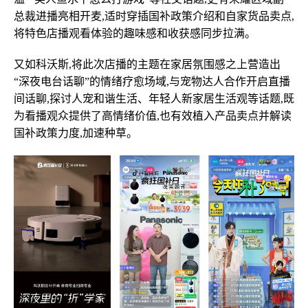
总裁进播亮相开麦,适时穿插国补政策介绍和自家货品卖点,
将特色店播观看体验的趣味感和收获感同步拉满。
又如科沃斯,将此次店播的主题在家居氛围感之上营造出
“深夜电台话聊”的情绪疗愈场域,与宠物达人合作开启直播
间话聊,探讨人宠和谐生活、年轻人新家居生活观等话题,既
为看播观众提供了高情绪价值,也有效植入产品卖点并解读
国补政策力度,加速种草。