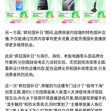
另一方面,“疯狂国补日”期间,品牌商家内容端的特色国补店
播,不仅能通过优质内容拿到更多流量,还能凭借国补直播获
得更多推荐机会。
此前“疯狂国补日”与海尔、海信、老板电器等头部品牌合
作案例,分别围绕省电实力派轻实验、无忧厨房改造等主题,
重新设计特色店播内容,配合品牌尖货和国补政策宣讲,引发
消费者热烈反响。
这一次“疯狂国补日”,荣耀则为店播专门设计了“极地下海”
创意主题,邀约GT天团换装美人鱼潜入天津极地海洋馆探
馆互动,并在水下极限环境直播游戏开黑,期间展现荣耀手机
“湿手触控”和防水等卖点,同时策划了“主播单挑美人鱼红
温”“美人鱼水下怎么打游戏”等社交话题,更有荣耀区域副