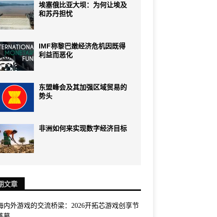
埃塞俄比亚大坝：为何让埃及
和苏丹担忧
IMF称黎巴嫩经济危机因既得
利益而恶化
东盟峰会及其加强区域贸易的
势头
非洲如何来实现数字经济目标
期文章
海内外游戏的交流桥梁：2026开拓芯游戏创享节
落幕