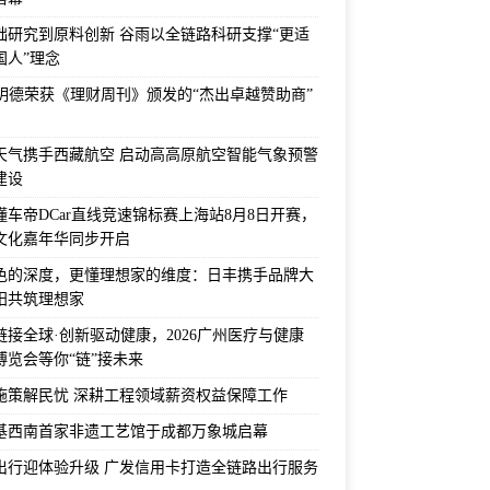
础研究到原料创新 谷雨以全链路科研支撑“更适
国人”理念
F明德荣获《理财周刊》颁发的“杰出卓越赞助商”
天气携手西藏航空 启动高高原航空智能气象预警
建设
6懂车帝DCar直线竞速锦标赛上海站8月8日开赛，
文化嘉年华同步开启
色的深度，更懂理想家的维度：日丰携手品牌大
阳共筑理想家
链接全球·创新驱动健康，2026广州医疗与健康
博览会等你“链”接未来
施策解民忧 深耕工程领域薪资权益保障工作
基西南首家非遗工艺馆于成都万象城启幕
出行迎体验升级 广发信用卡打造全链路出行服务