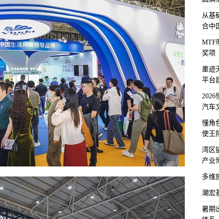
从基
合中
MT
奖项
墨迹
平台
202
汽车
懂角
使王
湾区
产业
多维
潮宏
暑期