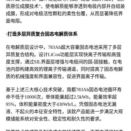
质原位成膜技术”，使电解质能够渗透到电极内部并自组装
成膜，形成对电极活性颗粒的柔性包覆，从而显著降低界
面电阻。
·打造多层异质复合固态电解质体系
在电解质层设计中，783Ah超大容量固态电池采用了多层
异质复合结构。设计LiCon功能层实现快离子传输和高强
度支撑，通过SIL界面层增强与电极间的固-固接触，在电
池内部构建高效的锂离子传输通道，同时提高了固态电解
质的机械强度和界面兼容性，促进界面离子传输。
基于上述三大核心技术突破，南都783Ah固态电池循环寿
命不低于10000次，单体能量超过2.5kWh，能量效率超
95%，体积能量密度大于430Wh/L。凭借固态电池无漏
液、不起火的本征安全特性，该款产品能进一步满足大规
模储能系统对安全性、稳定性和耐久性的要求。