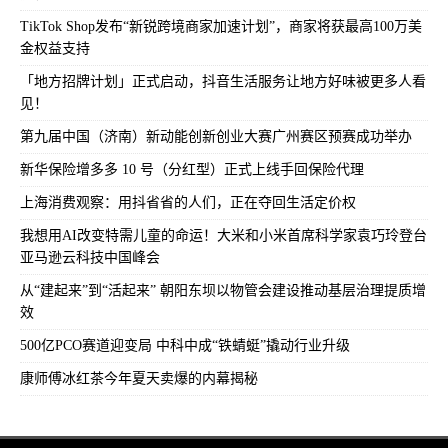
TikTok Shop发布“新锐跨境商家加速计划”，商家将获最高100万美
金权益支持
「地方招牌计划」正式启动，抖音生活服务让地方好味被更多人看
见！
第九届中国（济南）新动能创新创业大赛广州赛区预赛成功举办
新华保险增多多 10 号（分红型）正式上线手回保险代理
上海消费观察：用抖省省的人们，正在夺回生活定价权
我想用AI改变特需儿童的命运！大米和小米首席科学家袁巧玲登台
亚马逊云科技中国峰会
从“建起来”到“活起来” 朝阳东坝以物管会建设推动基层治理提质增
效
500亿PCO赛道迎变局 中科中成“铁蜻蜓”撬动行业升级
康师傅冰红茶今年夏天卖爆的内幕揭秘